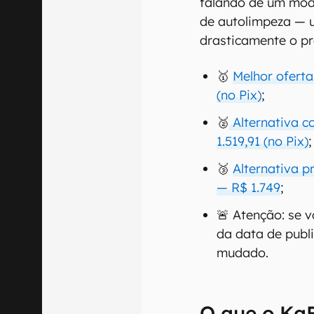
falando de um mod
de autolimpeza — 
drasticamente o pr
🥇
Melhor ofert
(no Pix)
;
🥈
Alternativa c
1.519,91 (no Pix)
;
🥉
Alternativa 
— R$ 1.749
;
🚨 Atenção: se 
da data de publ
mudado.
O que o Ka