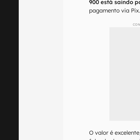
900 está saindo p
pagamento via Pix
CON
O valor é excelent