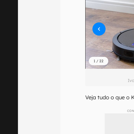
1
/
22
Iv
Veja tudo o que o 
CON