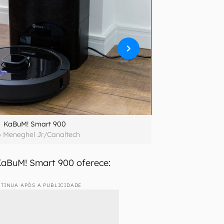
KaBuM! Smart 900
o Meneghel Jr/Canaltech
KaBuM! Smart 900 oferece:
TINUA APÓS A PUBLICIDADE