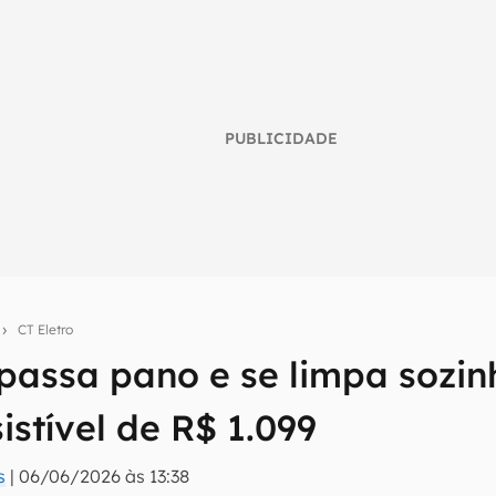
PUBLICIDADE
s
CT Eletro
passa pano e se limpa sozin
umo inteligente do mundo tech!
sistível de R$ 1.099
tter do Canaltech e receba notícias e reviews sobre tecnologia 
s
|
06/06/2026 às 13:38