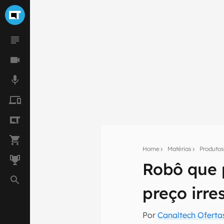
Home
Matérias
Produto
Robô que 
Seu res
preço irre
Assine a newsle
mão.
Por
Canaltech Oferta