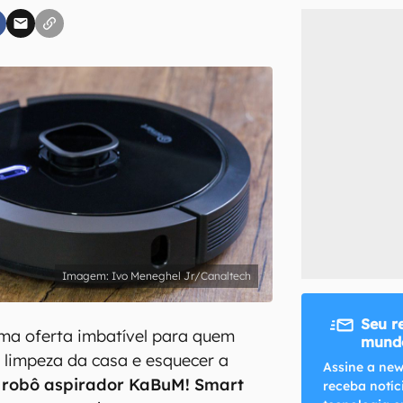
inscreva-se
li, aceito e concordo com os
Termos de Uso e Política de Privacidade do Ca
Ivo Meneghel Jr/Canaltech
Seu r
ma oferta imbatível para quem
mundo
 limpeza da casa e esquecer a
Assine a new
O
robô aspirador KaBuM! Smart
receba notíc