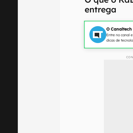
entrega
O Canaltech
Entre no canal 
dicas de tecnol
CON