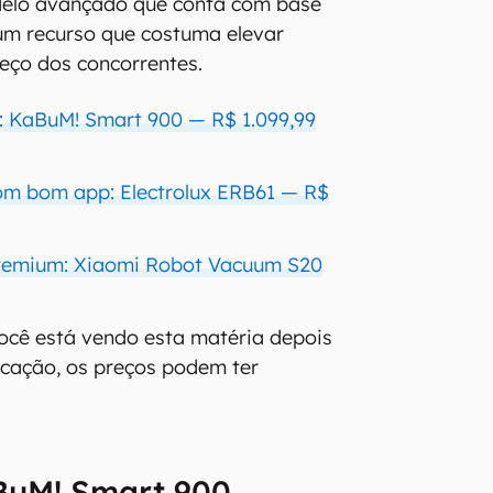
elo avançado que conta com base
um recurso que costuma elevar
eço dos concorrentes.
a: KaBuM! Smart 900 — R$ 1.099,99
om bom app: Electrolux ERB61 — R$
premium: Xiaomi Robot Vacuum S20
você está vendo esta matéria depois
icação, os preços podem ter
BuM! Smart 900