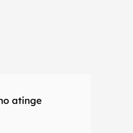
ho atinge
em primeira