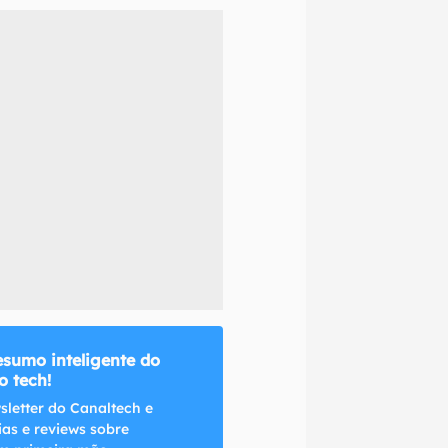
naltech.
esumo inteligente do
 tech!
sletter do Canaltech e
ias e reviews sobre