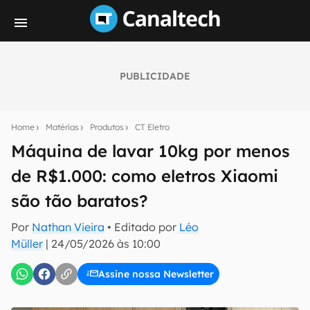
PUBLICIDADE
Seu resumo inteligente do mundo tech!
Assine a newsletter do Canaltech e receba
Home
Matérias
Produtos
CT Eletro
notícias e reviews sobre tecnologia em primeira
mão.
Máquina de lavar 10kg por menos
de R$1.000: como eletros Xiaomi
E-mail
são tão baratos?
Por
Nathan Vieira
• Editado por
Léo
inscreva-se
Müller
|
24/05/2026 às 10:00
Assine nossa Newsletter
Confirmo que li, aceito e concordo com os
Termos de
Uso e Política de Privacidade do Canaltech.