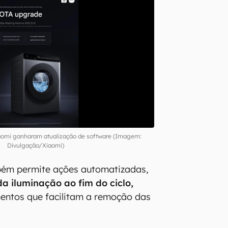
iaomi ganharam atualização de software (Imagem:
Divulgação/Xiaomi)
bém permite ações automatizadas,
a iluminação ao fim do ciclo,
entos que facilitam a remoção das