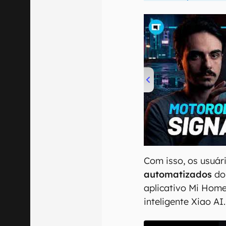
00:00
/
20:46
Com isso, os usuá
automatizados
do 
aplicativo Mi Home
inteligente Xiao AI