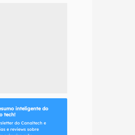
naltech.
esumo inteligente do
 tech!
sletter do Canaltech e
ias e reviews sobre