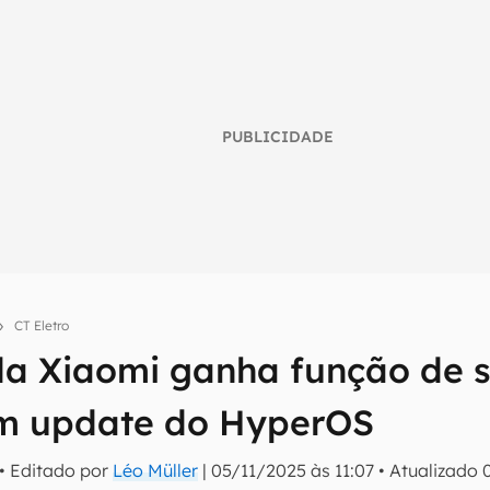
PUBLICIDADE
CT Eletro
a Xiaomi ganha função de
umo inteligente do mundo tech!
m update do HyperOS
tter do Canaltech e receba notícias e reviews sobre tecnologia 
• Editado por
Léo Müller
|
05/11/2025 às 11:07
•
Atualizado