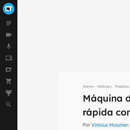
Home
Notícias
Produtos
Máquina d
Seu res
rápida co
Assine a newsle
mão.
Por
Vinícius Moschen