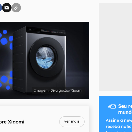
inscreva-se
li, aceito e concordo com os
Termos de Uso e Política de Privacidade do Ca
Divulgação/Xiaomi
Seu r
mundo
Assine a new
bre
Xiaomi
ver mais
receba notíc