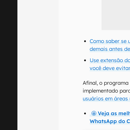
Como saber se u
demais antes d
Use extensão do 
você deve evita
Afinal, o programa
implementado para
usuários em áreas
🤩 Veja as mel
WhatsApp do C