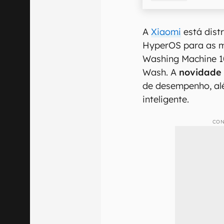
A
Xiaomi
está dist
HyperOS para as má
Washing Machine 1
Wash. A
novidade 
de desempenho, al
inteligente.
CON