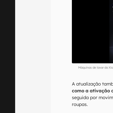
Máquinas de lavar da X
A atualização tam
como a ativação d
seguida por movim
roupas.