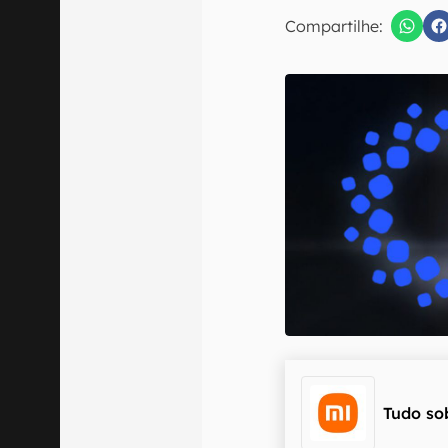
E-mail
Compartilhe:
Confirmo que 
Tudo so