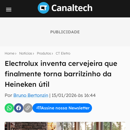
PUBLICIDADE
Seu resumo inteligente do mundo tech!
Assine a newsletter do Canaltech e receba
Home
Notícias
Produtos
CT Eletro
notícias e reviews sobre tecnologia em primeira
mão.
Electrolux inventa cervejeira que
finalmente torna barrilzinho da
E-mail
Heineken útil
Por
Bruno Bertonzin
|
15/01/2026 às 16:44
inscreva-se
Assine nossa Newsletter
Confirmo que li, aceito e concordo com os
Termos de
Uso e Política de Privacidade do Canaltech.