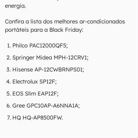
energia.
Confira a lista dos melhores ar-condicionados
portáteis para a Black Friday:
Philco PAC12000QF5;
Springer Midea MPH-12CRV1;
Hisense AP-12CWBRNPS01;
Electrolux SP12F;
EOS Slim EAP12F;
Gree GPC10AP-A6NNA1A;
HQ HQ-AP8500FW.