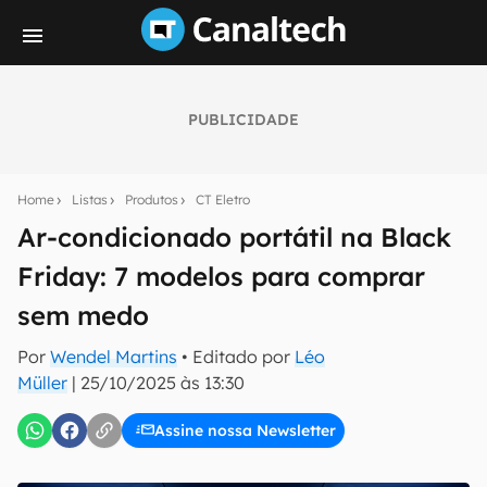
PUBLICIDADE
Seu resumo inteligente do mundo tech!
Assine a newsletter do Canaltech e receba
Home
Listas
Produtos
CT Eletro
notícias e reviews sobre tecnologia em primeira
mão.
Ar-condicionado portátil na Black
Friday: 7 modelos para comprar
E-mail
sem medo
Por
Wendel Martins
• Editado por
Léo
inscreva-se
Müller
|
25/10/2025 às 13:30
Assine nossa Newsletter
Confirmo que li, aceito e concordo com os
Termos de
Uso e Política de Privacidade do Canaltech.