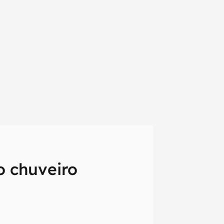
o chuveiro
em primeira