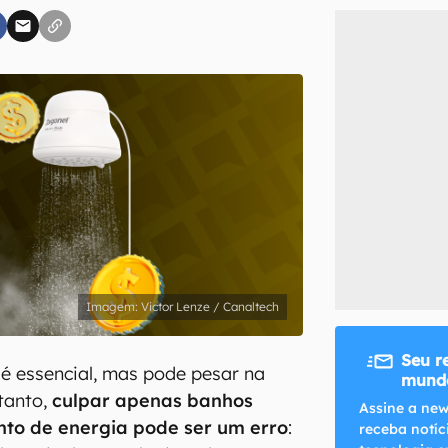
inscreva-se
li, aceito e concordo com os
Termos de Uso e Política de Privacidade do Ca
Victor Lenze / Canaltech
Seu r
 é essencial, mas pode pesar na
mundo
ntanto,
culpar apenas banhos
Assine a new
nto de energia pode ser um erro
:
receba notíc