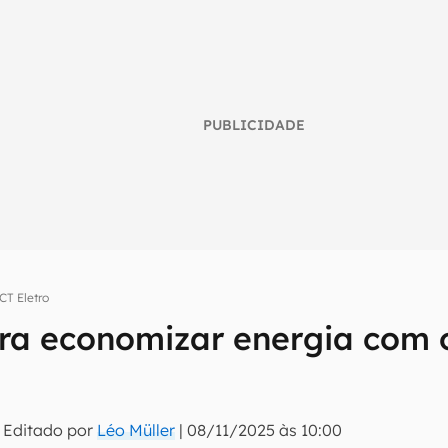
PUBLICIDADE
CT Eletro
ara economizar energia com 
umo inteligente do mundo tech!
tter do Canaltech e receba notícias e reviews sobre tecnologia 
 Editado por
Léo Müller
|
08/11/2025 às 10:00