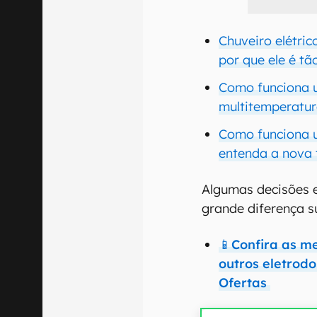
Chuveiro elétri
por que ele é tã
Como funciona u
multitemperatur
Como funciona u
entenda a nova 
Algumas decisões e
grande diferença su
📱Confira as m
outros eletrod
Ofertas