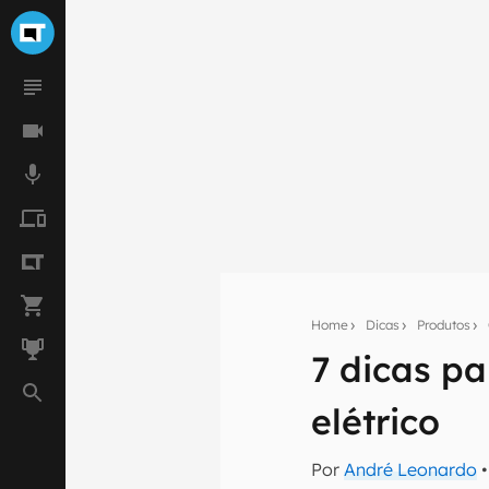
Home
Dicas
Produtos
7 dicas p
Seu res
elétrico
Assine a newsle
mão.
Por
André Leonardo
•