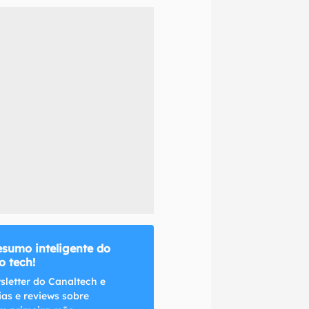
naltech.
esumo inteligente do
 tech!
sletter do Canaltech e
ias e reviews sobre