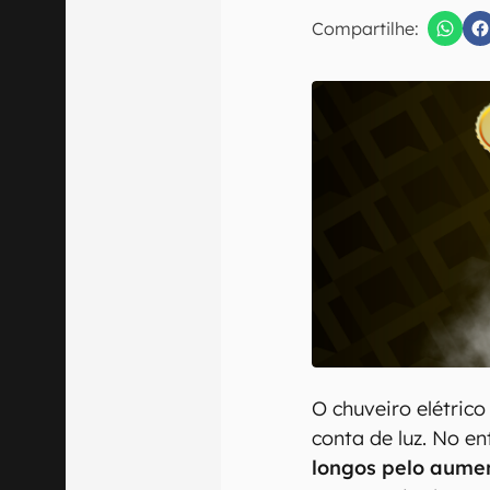
E-mail
Compartilhe:
Confirmo que 
O chuveiro elétrico
conta de luz. No e
longos pelo aume