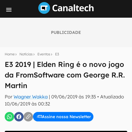
PUBLICIDADE
Seu resumo inteligente do mundo tech!
Assine a newsletter do Canaltech e receba
Home
Notícias
Eventos
E3
notícias e reviews sobre tecnologia em primeira
mão.
E3 2019 | Elden Ring é o novo jogo
da FromSoftware com George R.R.
E-mail
Martin
Por
Wagner Wakka
|
09/06/2019 às 19:35
•
Atualizado
inscreva-se
10/06/2019 às 00:32
Assine nossa Newsletter
Confirmo que li, aceito e concordo com os
Termos de
Uso e Política de Privacidade do Canaltech.