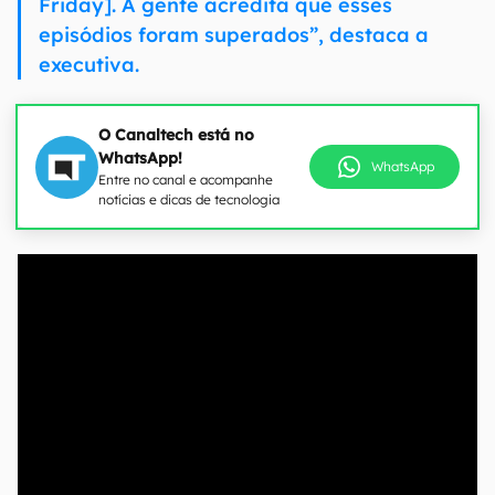
Friday]. A gente acredita que esses
episódios foram superados”, destaca a
executiva.
O Canaltech está no
WhatsApp!
WhatsApp
Entre no canal e acompanhe
notícias e dicas de tecnologia
00:00
/
04:51