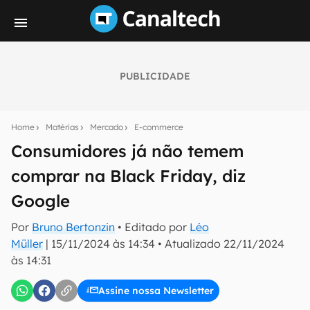
PUBLICIDADE
Seu resumo inteligente do mundo tech!
Assine a newsletter do Canaltech e receba
Home
Matérias
Mercado
E-commerce
notícias e reviews sobre tecnologia em primeira
mão.
Consumidores já não temem
comprar na Black Friday, diz
E-mail
Google
Por
Bruno Bertonzin
• Editado por
Léo
inscreva-se
Müller
|
15/11/2024 às 14:34
•
Atualizado
22/11/2024
às 14:31
Confirmo que li, aceito e concordo com os
Termos de
Uso e Política de Privacidade do Canaltech.
Assine nossa Newsletter