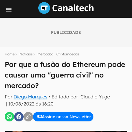
PUBLICIDADE
Seu resumo inteligente do mundo tech!
Assine a newsletter do Canaltech e receba
Home
Notícias
Mercado
Criptomoedas
notícias e reviews sobre tecnologia em primeira
mão.
Por que a fusão do Ethereum pode
causar uma "guerra civil" no
E-mail
mercado?
Por
Diego Marques
• Editado por
Claudio Yuge
inscreva-se
|
10/08/2022 às 16:20
Assine nossa Newsletter
Confirmo que li, aceito e concordo com os
Termos de
Uso e Política de Privacidade do Canaltech.