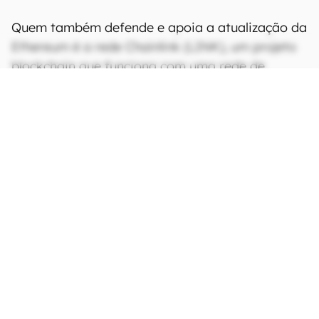
Quem também defende e apoia a atualização da
Ethereum é a rede Chainlink (LINK), um projeto
blockchain que funciona com uma rede de
oráculos descentralizados que permite a
“conexão” entre criptomoedas. Ela também já
anunciou o apoio à mudança.
Outro nome de peso que também apoia a
versão PoS da Ethereum é o segundo maior pool
de mineração, o F2Pool. Os responsáveis pela
organização afirmaram que não estarão do lado
daqueles que não defendem a mudança e que a
antiga Ethereum vai acabar.
CONTINUA APÓS A PUBLICIDADE