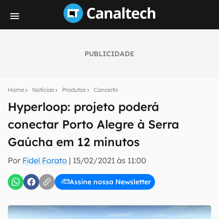
PUBLICIDADE
Seu resumo inteligente do mundo tech!
Assine a newsletter do Canaltech e receba
Home
Notícias
Produtos
Conceito
notícias e reviews sobre tecnologia em primeira
mão.
Hyperloop: projeto poderá
conectar Porto Alegre à Serra
E-mail
Gaúcha em 12 minutos
Por
Fidel Forato
|
15/02/2021 às 11:00
inscreva-se
Assine nossa Newsletter
Confirmo que li, aceito e concordo com os
Termos de
Uso e Política de Privacidade do Canaltech.