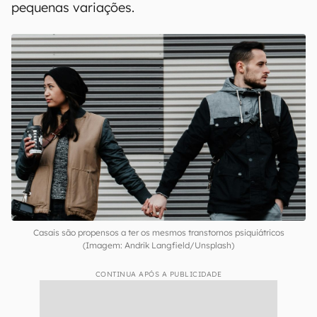
Resultados consistentes entre
diferentes países
Mesmo com culturas e sistemas de saúde
distintos, os resultados se mostraram
estatisticamente consistentes nos três países
analisados. Apenas em alguns transtornos, como
TOC,
transtorno bipolar
e anorexia, houve
pequenas variações.