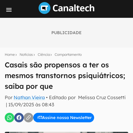
PUBLICIDADE
Seu resumo inteligente do mundo tech!
Assine a newsletter do Canaltech e receba
Home
Notícias
Ciência
Comportamento
notícias e reviews sobre tecnologia em primeira
mão.
Casais são propensos a ter os
mesmos transtornos psiquiátricos;
E-mail
saiba por que
Por
Nathan Vieira
• Editado por
Melissa Cruz Cossetti
inscreva-se
|
15/09/2025 às 08:43
Assine nossa Newsletter
Confirmo que li, aceito e concordo com os
Termos de
Uso e Política de Privacidade do Canaltech.