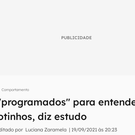
PUBLICIDADE
Comportamento
umo inteligente do mundo tech!
"programados" para entend
tter do Canaltech e receba notícias e reviews sobre tecnologia 
otinhos, diz estudo
ditado por
Luciana Zaramela
|
19/09/2021 às 20:23