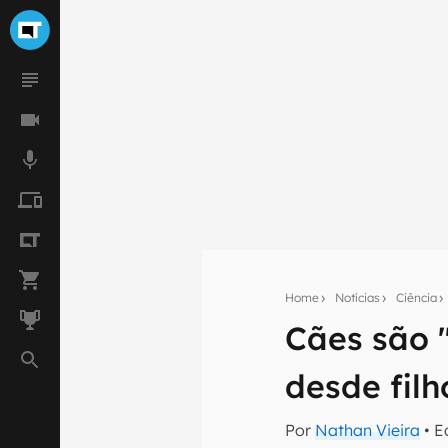
Home
Notícias
Ciência
Seu res
Cães são 
Assine a newsle
desde filh
mão.
E-mail
Por
Nathan Vieira
• E