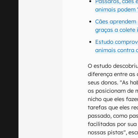
Pássaros, cães 
animais podem "
Cães aprendem a
graças a colete 
Estudo comprov
animais contra 
O estudo descobri
diferença entre as
seus donos. "As ha
os posicionam de m
nicho que eles faz
tarefas que eles r
passado, como past
facilitadas por su
nossas pistas", es