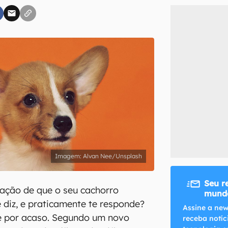
inscreva-se
li, aceito e concordo com os
Termos de Uso e Política de Privacidade do Ca
Alvan Nee/Unsplash
Seu r
sação de que o seu cachorro
mundo
 diz, e praticamente te responde?
Assine a new
 é por acaso. Segundo um novo
receba notíc