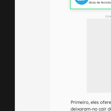
dicas de tecnol
CON
Primeiro, eles ofe
deixaram-no cair d