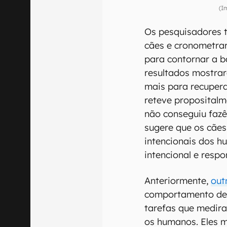
(I
Os pesquisadores 
cães e cronometra
para contornar a ba
resultados mostra
mais para recupera
reteve propositalm
não conseguiu fazê-
sugere que os cães
intencionais dos 
intencional e resp
Anteriormente,
out
comportamento de 
tarefas que medir
os humanos. Eles 