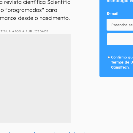
tecnologia e
 revista científica Scientific
são "programados" para
E-mail
manos desde o nascimento.
TINUA APÓS A PUBLICIDADE
Confirmo que
Termos de U
Canaltech.