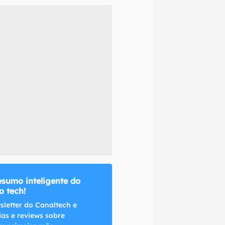
naltech.
esumo inteligente do
 tech!
sletter do Canaltech e
ias e reviews sobre