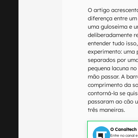
O artigo acrescent
diferença entre um
uma guloseima e u
deliberadamente r
entender tudo iss
experimento: uma 
separados por uma
pequena lacuna no 
mão passar. A barr
comprimento da sal
contorná-la se qui
passaram ao cão u
três maneiras.
O Canaltech
Entre no canal 