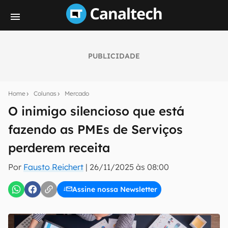
PUBLICIDADE
Seu resumo inteligente do mundo tech!
Assine a newsletter do Canaltech e receba
Home
Colunas
Mercado
notícias e reviews sobre tecnologia em primeira
mão.
O inimigo silencioso que está
fazendo as PMEs de Serviços
E-mail
perderem receita
Por
Fausto Reichert
|
26/11/2025 às 08:00
inscreva-se
Assine nossa Newsletter
Confirmo que li, aceito e concordo com os
Termos de
Uso e Política de Privacidade do Canaltech.