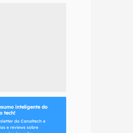
naltech.
esumo inteligente do
 tech!
sletter do Canaltech e
ias e reviews sobre