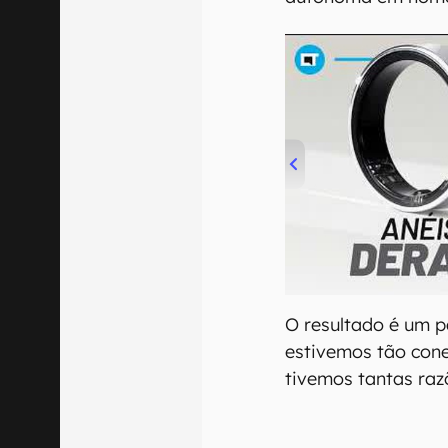
00:00
/
21:11
O resultado é um p
estivemos tão con
tivemos tantas raz