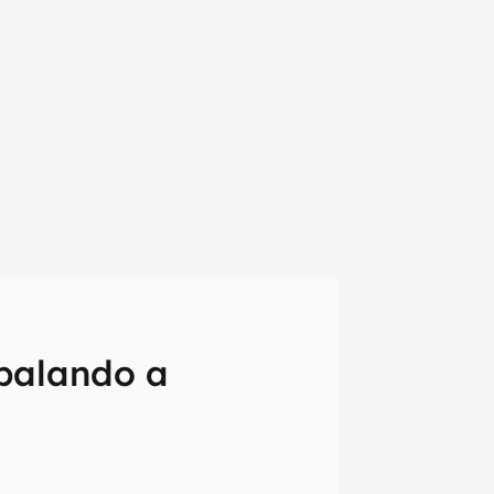
abalando a
em primeira