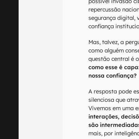
possível invasão c
repercussão nacion
segurança digital, 
confiança institucio
Mas, talvez, a per
como alguém conseg
questão central é 
como esse é
capa
nossa confiança?
A resposta pode e
silenciosa que atr
Vivemos em uma e
interações, decis
são intermediadas
mais, por inteligênci