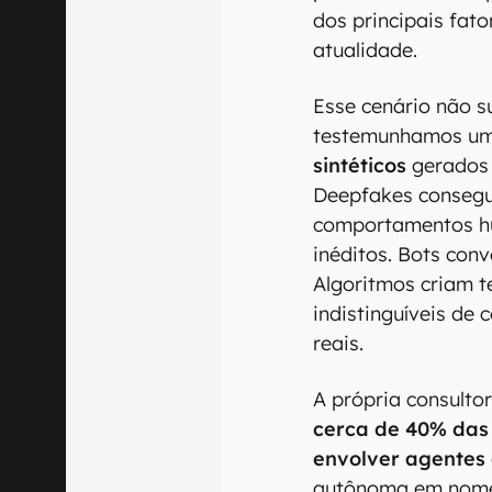
dos principais fato
atualidade.
Esse cenário não s
testemunhamos u
sintéticos
gerados p
Deepfakes consegue
comportamentos hu
inéditos. Bots con
Algoritmos criam t
indistinguíveis de
reais.
A própria consulto
cerca de 40% das 
envolver agentes
autônoma em nome 