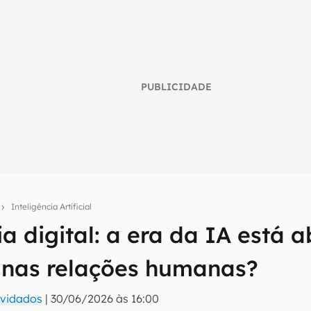
PUBLICIDADE
o
Inteligência Artificial
a digital: a era da IA está 
umo inteligente do mundo tech!
 nas relações humanas?
tter do Canaltech e receba notícias e reviews sobre tecnologia 
nvidados
|
30/06/2026 às 16:00