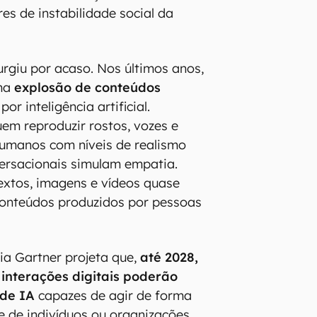
res de instabilidade social da
urgiu por acaso. Nos últimos anos,
ma
explosão de conteúdos
or inteligência artificial.
m reproduzir rostos, vozes e
manos com níveis de realismo
versacionais simulam empatia.
extos, imagens e vídeos quase
 conteúdos produzidos por pessoas
ria Gartner projeta que,
até 2028,
interações digitais poderão
 de IA
capazes de agir de forma
de indivíduos ou organizações.