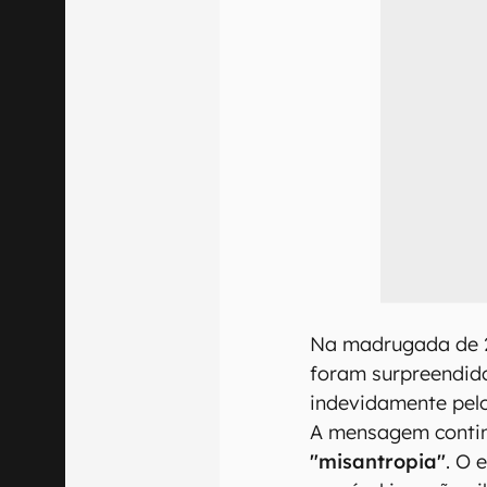
Na madrugada de 20
foram surpreendid
indevidamente pelo
A mensagem contin
"misantropia"
. O 