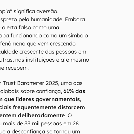
pia" significa aversão,
esprezo pela humanidade. Embora
 alerta falso como uma
caba funcionando como um símbolo
m fenômeno que vem crescendo
iculdade crescente das pessoas em
utras, nas instituições e até mesmo
ue recebem.
 Trust Barometer 2025, uma das
globais sobre confiança,
61% das
m que líderes governamentais,
ciais frequentemente distorcem
mentem deliberadamente
. O
u mais de 33 mil pessoas em 28
ue a desconfiança se tornou um