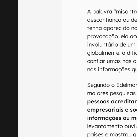
A palavra "misantro
desconfiança ou d
tenha aparecido no
provocação, ela a
involuntário de u
globalmente: a dif
confiar umas nas o
nas informações q
Segundo o Edelman
maiores pesquisas 
pessoas acredita
empresariais e so
informações ou 
levantamento ouvi
países e mostrou q