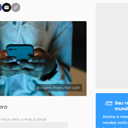
inscreva-se
li, aceito e concordo com os
Termos de Uso e Política de Privacidade do Ca
Pexels/Ron Lach
Seu r
era
mundo
Assine a new
TINUA APÓS A PUBLICIDADE
receba notíc