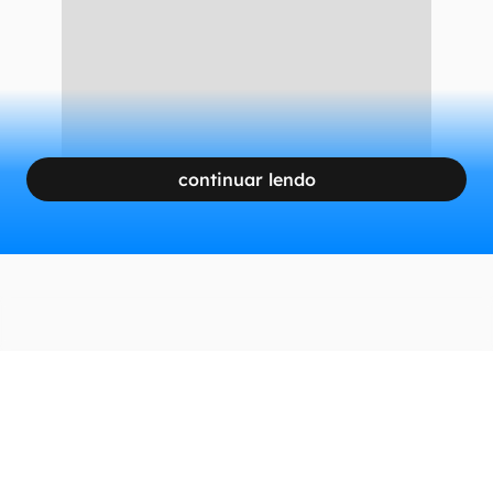
estudantes, criadores de conteúdo e curiosos de
todos os cantos.
CONTINUA APÓS A PUBLICIDADE
continuar lendo