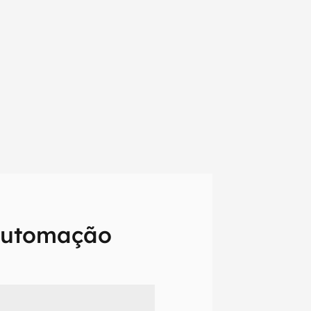
automação
em primeira