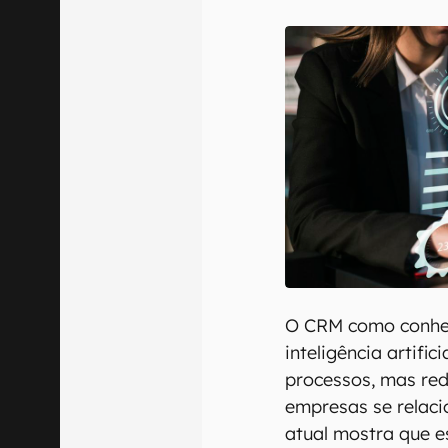
E-mail
Confirmo que 
O CRM como conhec
inteligência artifi
processos, mas re
empresas se relaci
atual mostra que 