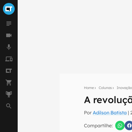
Home
Colunas
Inovaçã
A revoluç
Seu res
Por
Adilson Batista
|
Assine a newsle
mão.
Compartilhe: