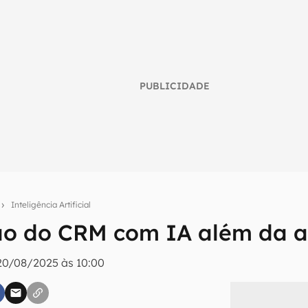
PUBLICIDADE
o
Inteligência Artificial
ão do CRM com IA além da 
umo inteligente do mundo tech!
20/08/2025 às 10:00
tter do Canaltech e receba notícias e reviews sobre tecnologia 