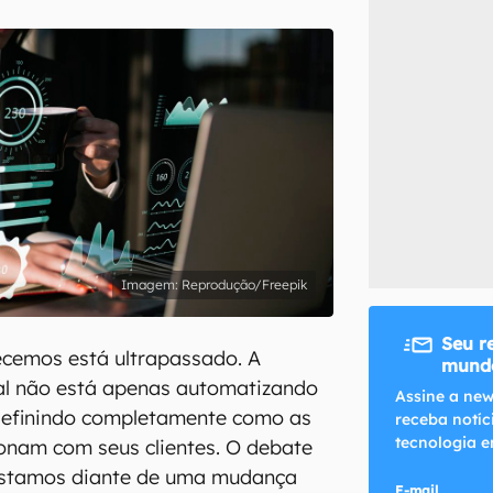
inscreva-se
li, aceito e concordo com os
Termos de Uso e Política de Privacidade do Ca
Reprodução/Freepik
Seu r
emos está ultrapassado. A
mundo
cial não está apenas automatizando
Assine a new
definindo completamente como as
receba notíc
tecnologia e
onam com seus clientes. O debate
estamos diante de uma mudança
E-mail