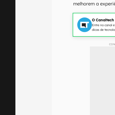
melhorem a experiê
O Canaltech
Entre no canal 
dicas de tecnol
CON