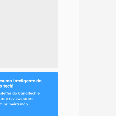
naltech.
esumo inteligente do
 tech!
sletter do Canaltech e
ias e reviews sobre
m primeira mão.