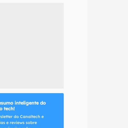
naltech.
esumo inteligente do
 tech!
sletter do Canaltech e
ias e reviews sobre