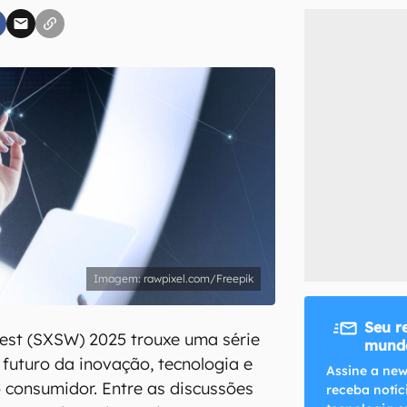
inscreva-se
li, aceito e concordo com os
Termos de Uso e Política de Privacidade do Ca
rawpixel.com/Freepik
Seu r
est (SXSW) 2025 trouxe uma série
mundo
 futuro da inovação, tecnologia e
Assine a new
consumidor. Entre as discussões
receba notíc