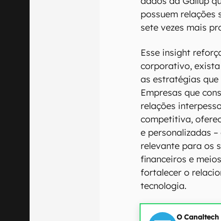
dados da Gallup qu
possuem relações s
sete vezes mais pr
Esse insight refor
corporativo, exista 
as estratégias qu
Empresas que conse
relações interpes
competitiva, ofere
e personalizadas –
relevante para os s
financeiros e mei
fortalecer o relac
tecnologia.
O Canaltech