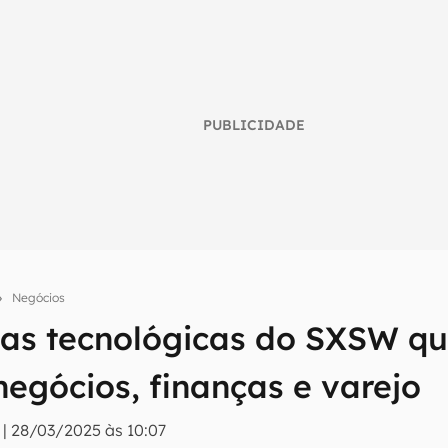
PUBLICIDADE
Negócios
ias tecnológicas do SXSW q
umo inteligente do mundo tech!
egócios, finanças e varejo
tter do Canaltech e receba notícias e reviews sobre tecnologia 
|
28/03/2025 às 10:07