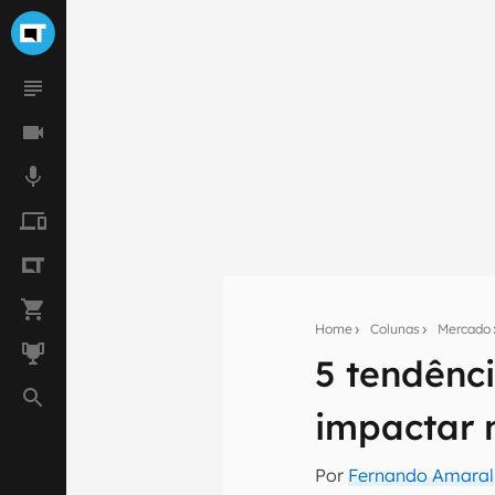
Home
Colunas
Mercado
5 tendênc
Seu res
impactar n
Assine a newsle
mão.
Por
Fernando Amaral