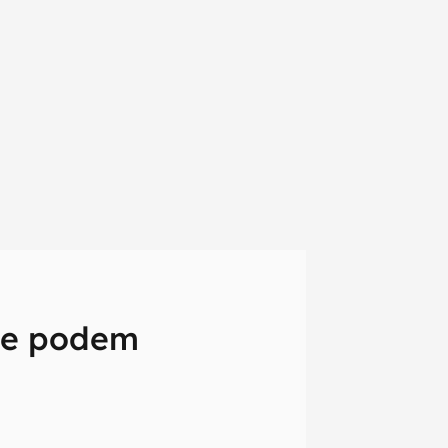
ue podem
em primeira