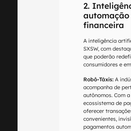
2. Inteligênc
automação 
financeira
A inteligência artif
SXSW, com destaqu
que poderão redefin
consumidores e em
Robô-Táxis:
A indús
acompanha de pert
autônomos. Com a 
ecossistema de pa
oferecer transaçõe
convenientes, invisí
pagamentos automát