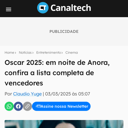
PUBLICIDADE
Seu resumo inteligente do mundo tech!
Assine a newsletter do Canaltech e receba
Home
Notícias
Entretenimento
Cinema
notícias e reviews sobre tecnologia em primeira
mão.
Oscar 2025: em noite de Anora,
confira a lista completa de
E-mail
vencedores
Por
Claudio Yuge
|
03/03/2025 às 05:07
inscreva-se
Assine nossa Newsletter
Confirmo que li, aceito e concordo com os
Termos de
Uso e Política de Privacidade do Canaltech.