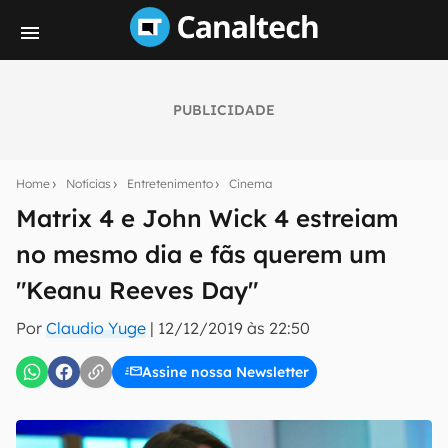
PUBLICIDADE
Seu resumo inteligente do mundo tech!
Assine a newsletter do Canaltech e receba
Home
Notícias
Entretenimento
Cinema
notícias e reviews sobre tecnologia em primeira
mão.
Matrix 4 e John Wick 4 estreiam
no mesmo dia e fãs querem um
E-mail
"Keanu Reeves Day"
Por
Claudio Yuge
|
12/12/2019 às 22:50
inscreva-se
Assine nossa Newsletter
Confirmo que li, aceito e concordo com os
Termos de
Uso e Política de Privacidade do Canaltech.