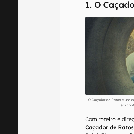
1. O Caçado
O Caçador de Ratos é um de
em cont
Com roteiro e dir
Caçador de Ratos