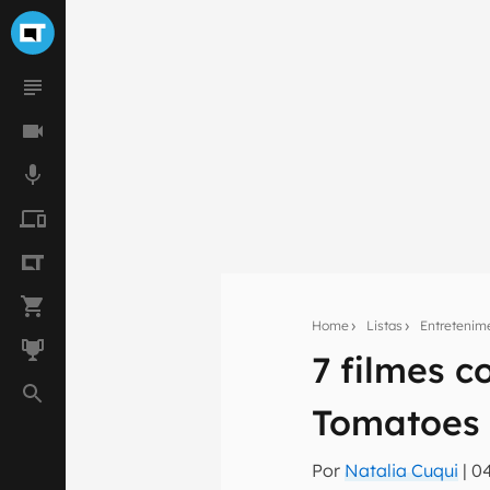
Home
Listas
Entretenim
7 filmes 
Seu res
Tomatoes 
Assine a newsle
mão.
Por
Natalia Cuqui
|
04