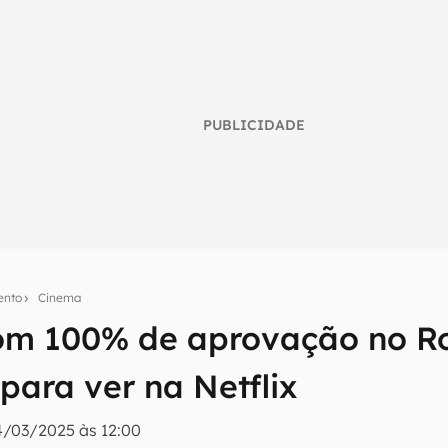
PUBLICIDADE
ento
Cinema
com 100% de aprovação no R
umo inteligente do mundo tech!
para ver na Netflix
tter do Canaltech e receba notícias e reviews sobre tecnologia 
/03/2025 às 12:00