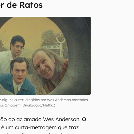
r de Ratos
 alguns curtas dirigidos por Wes Anderson baseados
os (Imagem: Divulgação/Netflix)
eção do aclamado Wes Anderson,
O
é um curta-metragem que traz