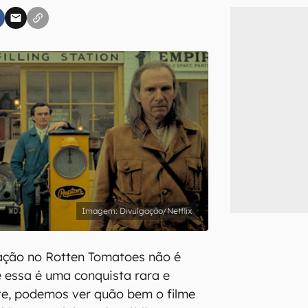
inscreva-se
li, aceito e concordo com os
Termos de Uso e Política de Privacidade do Ca
Divulgação/Netflix
ação no Rotten Tomatoes não é
 essa é uma conquista rara e
te, podemos ver quão bem o filme