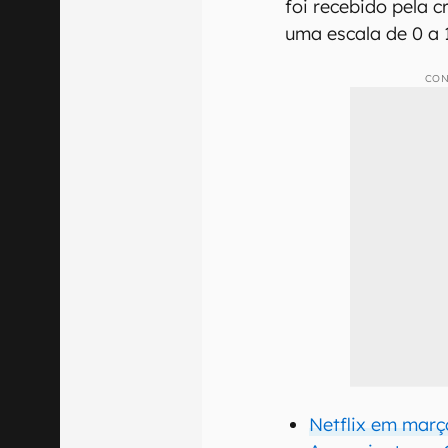
foi recebido pela c
uma escala de 0 a
CON
Netflix em março