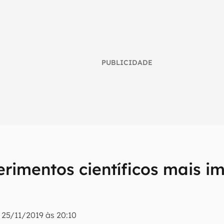
PUBLICIDADE
erimentos científicos mais i
umo inteligente do mundo tech!
tter do Canaltech e receba notícias e reviews sobre tecnologia 
|
25/11/2019 às 20:10