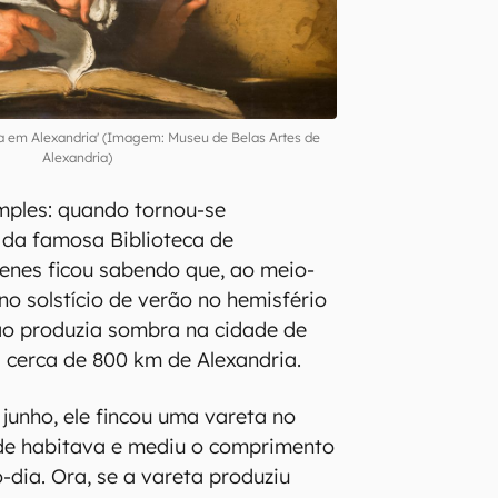
ona em Alexandria' (Imagem: Museu de Belas Artes de
Alexandria)
imples: quando tornou-se
e da famosa Biblioteca de
tenes ficou sabendo que, ao meio-
 no solstício de verão no hemisfério
ão produzia sombra na cidade de
a cerca de 800 km de Alexandria.
 junho, ele fincou uma vareta no
de habitava e mediu o comprimento
dia. Ora, se a vareta produziu