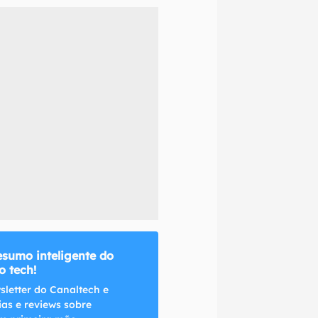
naltech.
esumo inteligente do
 tech!
sletter do Canaltech e
ias e reviews sobre