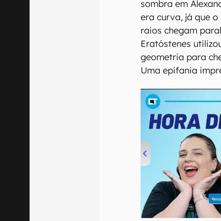
sombra em Alexandr
era curva, já que o
raios chegam parale
Eratóstenes utilizo
geometria para ch
Uma epifania impr
00:00
/
04:52