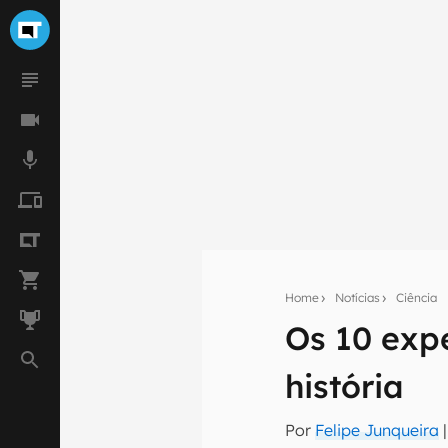
Home
Notícias
Ciência
Os 10 exp
Seu res
história
Assine a newsle
mão.
Por
Felipe Junqueira