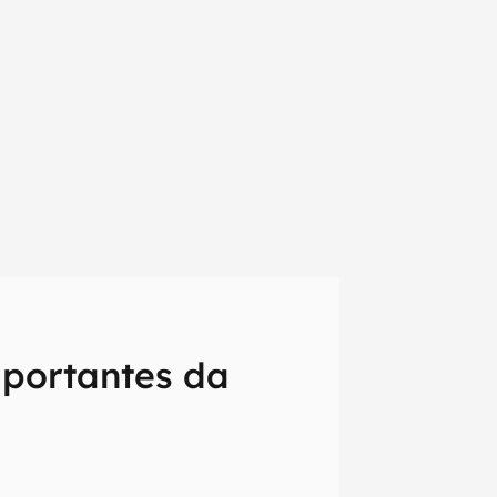
mportantes da
em primeira