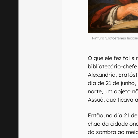
Pintura 'Eratóstenes leci
O que ele fez foi s
bibliotecário-chef
Alexandria, Eratós
dia de 21 de junho,
norte, um objeto n
Assuã, que ficava 
Então, no dia 21 de
chão da cidade on
da sombra ao meio-