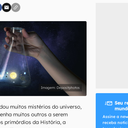
inscreva-se
li, aceito e concordo com os
Termos de Uso e Política de Privacidade do Ca
Depositphotos
Seu r
ndou muitos mistérios do universo,
mundo
enha muitos outros a serem
Assine a new
s primórdios da História, a
receba notíc