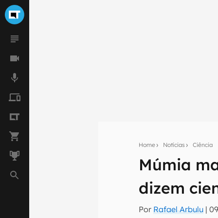
Seu res
Home
Notícias
Ciência
Assine a newsle
Múmia mai
mão.
dizem cien
E-mail
Por
Rafael Arbulu
|
09