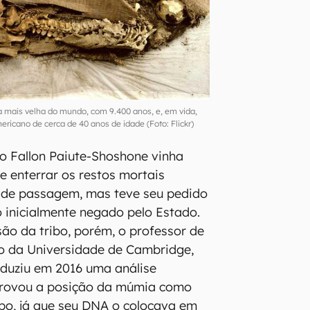
a mais velha do mundo, com 9.400 anos, e, em vida,
icano de cerca de 40 anos de idade (Foto: Flickr)
bo Fallon Paiute-Shoshone vinha
e enterrar os restos mortais
s de passagem, mas teve seu pedido
 inicialmente negado pelo Estado.
ão da tribo, porém, o professor de
ão da Universidade de Cambridge,
onduziu em 2016 uma análise
rovou a posição da múmia como
ibo, já que seu DNA o colocava em