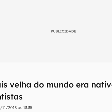
PUBLICIDADE
umo inteligente do mundo tech!
tter do Canaltech e receba notícias e reviews sobre tecnologia 
s velha do mundo era nativ
tistas
/11/2018 às 13:35