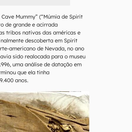
it Cave Mummy” (“Múmia de Spirit
o de grande e acirrada
as tribos nativas das américas e
inalmente descoberta em Spirit
orte-americano de Nevada, no ano
havia sido realocada para o museu
 1996, uma análise de datação em
minou que ela tinha
9.400 anos.