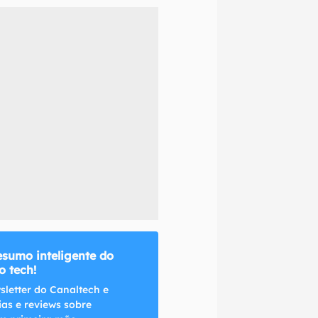
naltech.
esumo inteligente do
 tech!
sletter do Canaltech e
ias e reviews sobre