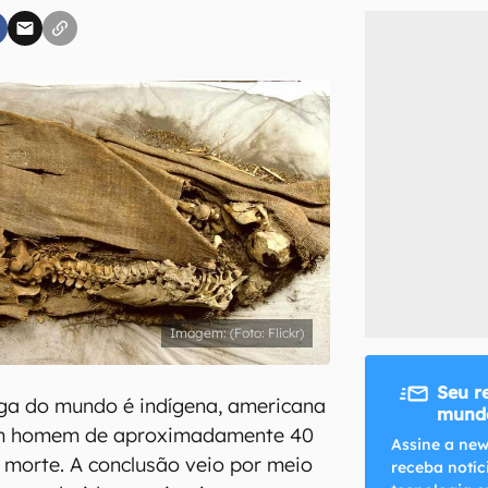
inscreva-se
li, aceito e concordo com os
Termos de Uso e Política de Privacidade do Ca
(Foto: Flickr)
Seu r
ga do mundo é indígena, americana
mundo
um homem de aproximadamente 40
Assine a new
 morte. A conclusão veio por meio
receba notíc