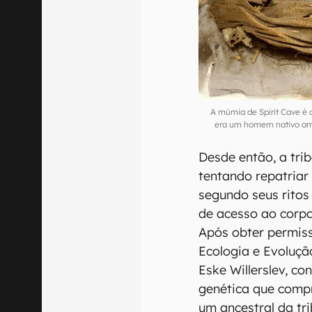
A múmia de Spirit Cave é 
era um homem nativo amer
Desde então, a tri
tentando repatriar 
segundo seus rito
de acesso ao corpo
Após obter permiss
Ecologia e Evoluç
Eske Willerslev, c
genética que comp
um ancestral da tr