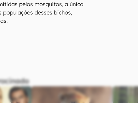
tingindo quase todos os continentes
os. As ameaças dos animais vão
cadas: eles espalham doenças
rapidez, como dengue e malária.
14, Ghangzhou teve 37.350 pessoas
ngue.
019, um alerta nacional sobre a
, após mais de 450 pessoas
a apenas na primeira metade do
etiva para tratamento da maioria
itidas pelos mosquitos, a única
as populações desses bichos,
as.