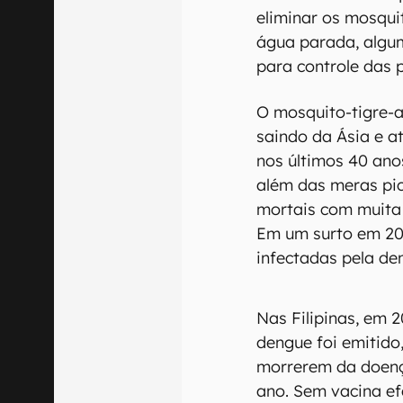
reproduzirem: as f
doses pequenas de
foram infectados c
procedimento, as p
pico da temporada
2017, nas duas ilh
Os resultados for
mosquitos fêmeas d
erradicada. Especi
testes, um dos mai
teimosia dos mosqui
eliminar os mosqui
água parada, algu
para controle das 
O mosquito-tigre-a