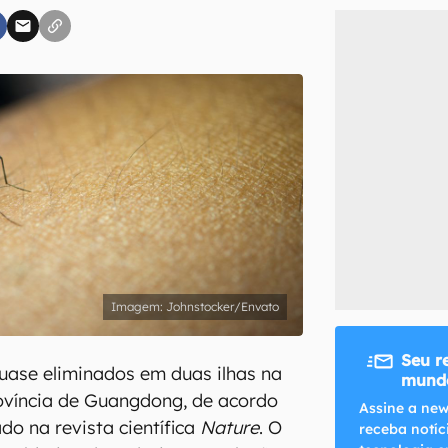
inscreva-se
li, aceito e concordo com os
Termos de Uso e Política de Privacidade do Ca
Johnstocker/Envato
Seu r
uase eliminados em duas ilhas na
mundo
rovíncia de Guangdong, de acordo
Assine a new
do na revista científica
Nature
. O
receba notíc