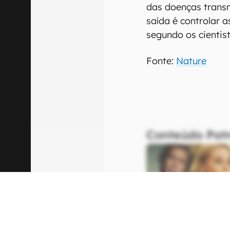
saindo da Ásia e a
nos últimos 40 an
além das meras pi
mortais com muita 
Em um surto em 20
infectadas pela de
Nas Filipinas, em 2
dengue foi emitido
morrerem da doenç
ano. Sem vacina ef
das doenças transm
saída é controlar 
segundo os cientist
Fonte:
Nature