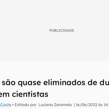
PUBLICIDADE
umo inteligente do mundo tech!
 são quase eliminados de du
tter do Canaltech e receba notícias e reviews sobre tecnologia 
em cientistas
a Costa
• Editado por
Luciana Zaramela
|
16/06/2022 às 14