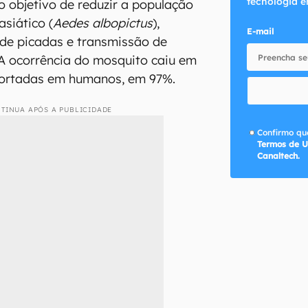
tecnologia e
o objetivo de reduzir a população
asiático (
Aedes albopictus
),
E-mail
 de picadas e transmissão de
 A ocorrência do mosquito caiu em
portadas em humanos, em 97%.
TINUA APÓS A PUBLICIDADE
Confirmo que
Termos de U
Canaltech.