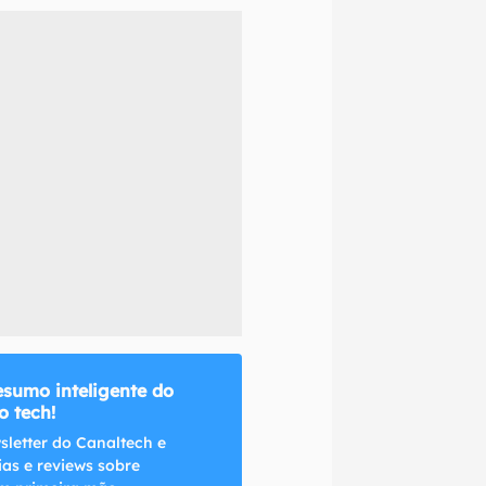
naltech.
esumo inteligente do
 tech!
sletter do Canaltech e
ias e reviews sobre