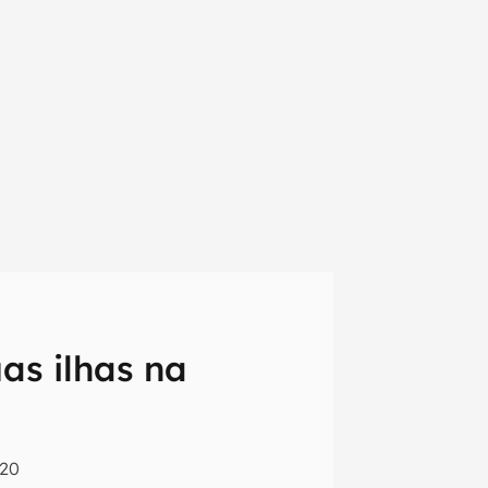
as ilhas na
em primeira
:20