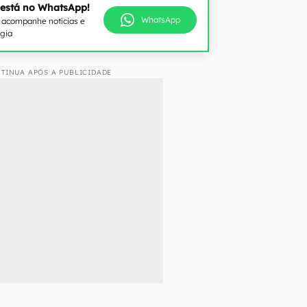
espalha malária e dengue pelo mundo, e controlar sua
para evitar o espalhamento das doenças (Imagem:
Stockphoty/Envato)
 está no WhatsApp!
WhatsApp
e acompanhe notícias e
ogia
TINUA APÓS A PUBLICIDADE