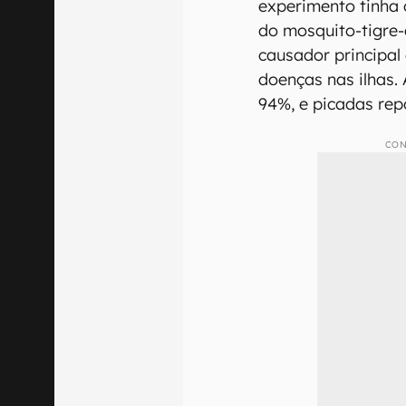
experimento tinha 
do mosquito-tigre-
causador principal
doenças nas ilhas.
94%, e picadas re
CON