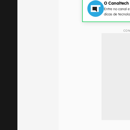
O mosquito-tigre-asiático 
população é importante 
O Canaltech
Entre no canal 
dicas de tecnol
CON