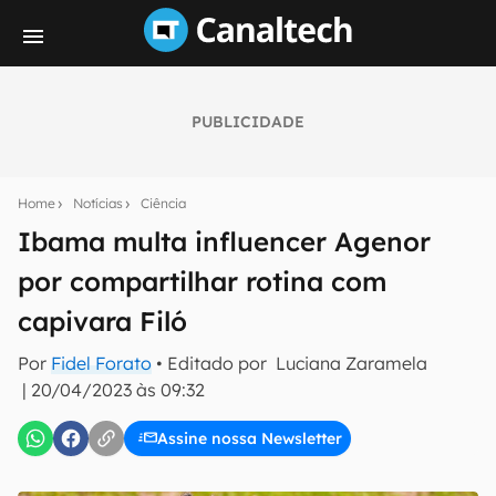
PUBLICIDADE
Seu resumo inteligente do mundo tech!
Assine a newsletter do Canaltech e receba
Home
Notícias
Ciência
notícias e reviews sobre tecnologia em primeira
mão.
Ibama multa influencer Agenor
por compartilhar rotina com
E-mail
capivara Filó
Por
Fidel Forato
• Editado por
Luciana Zaramela
inscreva-se
|
20/04/2023 às 09:32
Assine nossa Newsletter
Confirmo que li, aceito e concordo com os
Termos de
Uso e Política de Privacidade do Canaltech.