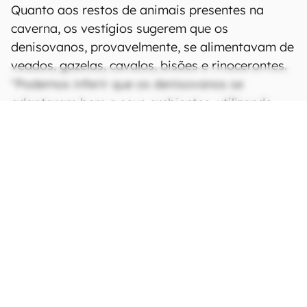
Quanto aos restos de animais presentes na
caverna, os vestígios sugerem que os
denisovanos, provavelmente, se alimentavam de
veados, gazelas, cavalos, bisões e rinocerontes.
"Podemos inferir que os denisovanos se
adaptaram bem a seus ambientes, utilizando
todos os recursos disponíveis", completou
Douka.
Fonte:
Nature
e
LiveScience