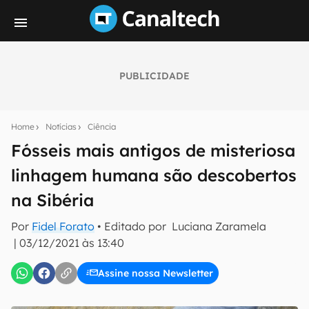
PUBLICIDADE
Seu resumo inteligente do mundo tech!
Assine a newsletter do Canaltech e receba
Home
Notícias
Ciência
notícias e reviews sobre tecnologia em primeira
mão.
Fósseis mais antigos de misteriosa
linhagem humana são descobertos
E-mail
na Sibéria
Por
Fidel Forato
• Editado por
Luciana Zaramela
inscreva-se
|
03/12/2021 às 13:40
Assine nossa Newsletter
Confirmo que li, aceito e concordo com os
Termos de
Uso e Política de Privacidade do Canaltech.