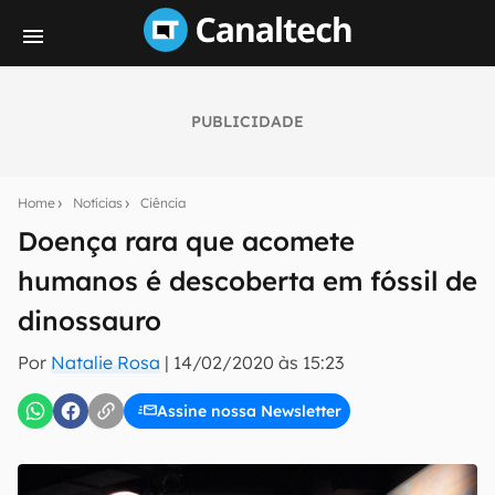
PUBLICIDADE
Seu resumo inteligente do mundo tech!
Assine a newsletter do Canaltech e receba
Home
Notícias
Ciência
notícias e reviews sobre tecnologia em primeira
mão.
Doença rara que acomete
humanos é descoberta em fóssil de
E-mail
dinossauro
Por
Natalie Rosa
|
14/02/2020 às 15:23
inscreva-se
Assine nossa Newsletter
Confirmo que li, aceito e concordo com os
Termos de
Uso e Política de Privacidade do Canaltech.