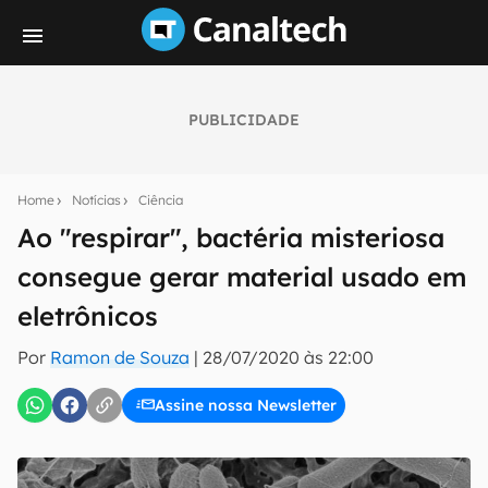
PUBLICIDADE
Seu resumo inteligente do mundo tech!
Assine a newsletter do Canaltech e receba
Home
Notícias
Ciência
notícias e reviews sobre tecnologia em primeira
mão.
Ao "respirar", bactéria misteriosa
consegue gerar material usado em
E-mail
eletrônicos
Por
Ramon de Souza
|
28/07/2020 às 22:00
inscreva-se
Assine nossa Newsletter
Confirmo que li, aceito e concordo com os
Termos de
Uso e Política de Privacidade do Canaltech.