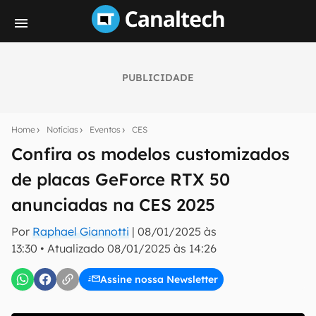
PUBLICIDADE
Seu resumo inteligente do mundo tech!
Assine a newsletter do Canaltech e receba
Home
Notícias
Eventos
CES
notícias e reviews sobre tecnologia em primeira
mão.
Confira os modelos customizados
de placas GeForce RTX 50
E-mail
anunciadas na CES 2025
Por
Raphael Giannotti
|
08/01/2025 às
inscreva-se
13:30
•
Atualizado
08/01/2025 às 14:26
Assine nossa Newsletter
Confirmo que li, aceito e concordo com os
Termos de
Uso e Política de Privacidade do Canaltech.