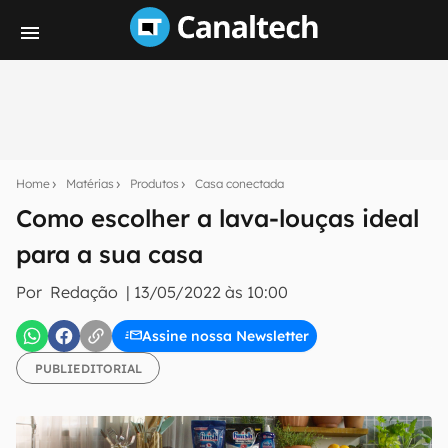
Seu resumo inteligente do mundo tech!
Assine a newsletter do Canaltech e receba
Home
Matérias
Produtos
Casa conectada
notícias e reviews sobre tecnologia em primeira
mão.
Como escolher a lava-louças ideal
para a sua casa
E-mail
Por
Redação
|
13/05/2022 às 10:00
Assine nossa Newsletter
inscreva-se
PUBLIEDITORIAL
Confirmo que li, aceito e concordo com os
Termos de
Uso e Política de Privacidade do Canaltech.