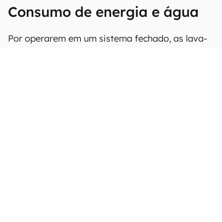
Consumo de energia e água
Por operarem em um sistema fechado, as lava-
louças consomem muito menos água que
lavagens realizadas na pia. Além disso, o
consumo de energia elétrica é significativamente
menor que o de um chuveiro elétrico, como
apontam órgãos especializados como o Procel.
Mesmo assim, é importante buscar pelos
números de consumo de cada modelo,
considerando as diferenças decorrentes da
capacidade, para identificar aquele que melhor
te atende.
Modelos como os da linha da Brastemp