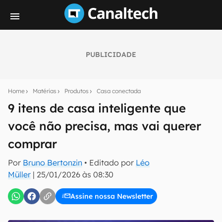
PUBLICIDADE
Seu resumo inteligente do mundo tech!
Assine a newsletter do Canaltech e receba
Home
Matérias
Produtos
Casa conectada
notícias e reviews sobre tecnologia em primeira
mão.
9 itens de casa inteligente que
você não precisa, mas vai querer
E-mail
comprar
Por
Bruno Bertonzin
• Editado por
Léo
inscreva-se
Müller
|
25/01/2026 às 08:30
Assine nossa Newsletter
Confirmo que li, aceito e concordo com os
Termos de
Uso e Política de Privacidade do Canaltech.