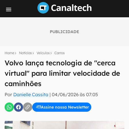
PUBLICIDADE
Seu resumo inteligente do mundo tech!
Assine a newsletter do Canaltech e receba
Home
Notícias
Veículos
Carros
notícias e reviews sobre tecnologia em primeira
mão.
Volvo lança tecnologia de "cerca
virtual" para limitar velocidade de
E-mail
caminhões
Por
Danielle Cassita
|
04/06/2026 às 07:05
inscreva-se
Assine nossa Newsletter
Confirmo que li, aceito e concordo com os
Termos de
Uso e Política de Privacidade do Canaltech.