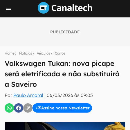
PUBLICIDADE
Seu resumo inteligente do mundo tech!
Assine a newsletter do Canaltech e receba
Home
Notícias
Veículos
Carros
notícias e reviews sobre tecnologia em primeira
mão.
Volkswagen Tukan: nova picape
será eletrificada e não substituirá
E-mail
a Saveiro
Por
Paulo Amaral
|
06/03/2026 às 09:05
inscreva-se
Assine nossa Newsletter
Confirmo que li, aceito e concordo com os
Termos de
Uso e Política de Privacidade do Canaltech.