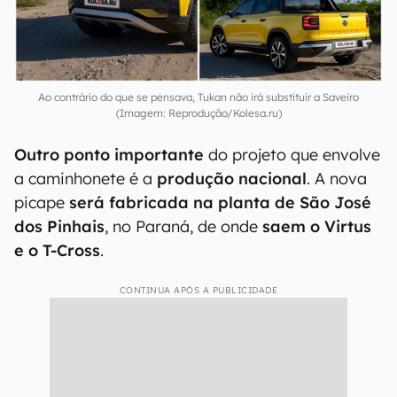
Ao contrário do que se pensava, Tukan não irá substituir a Saveiro
(Imagem: Reprodução/Kolesa.ru)
Outro ponto importante
do projeto que envolve
a caminhonete é a
produção nacional
. A nova
picape
será fabricada na planta de São José
dos Pinhais
, no Paraná, de onde
saem o Virtus
e o T-Cross
.
CONTINUA APÓS A PUBLICIDADE