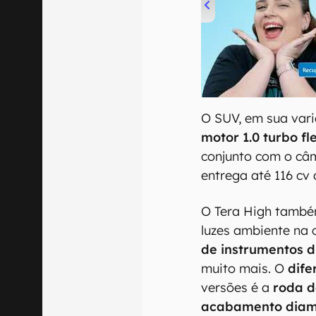
00:00
/
04:52
O SUV, em sua vari
motor 1.0 turbo fl
conjunto com o câ
entrega até 116 cv
O Tera High também
luzes ambiente na 
de instrumentos d
muito mais. O
dife
versões é a
roda d
acabamento dia