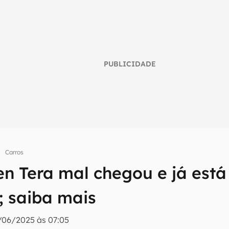
PUBLICIDADE
Carros
n Tera mal chegou e já est
umo inteligente do mundo tech!
 saiba mais
tter do Canaltech e receba notícias e reviews sobre tecnologia 
/06/2025 às 07:05