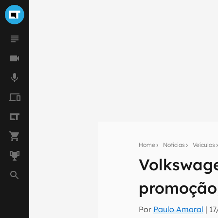
Home
Notícias
Veículos
Volkswage
Seu res
promoção;
Assine a newsle
mão.
Por
Paulo Amaral
|
17