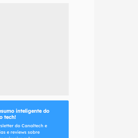
naltech.
esumo inteligente do
 tech!
sletter do Canaltech e
ias e reviews sobre