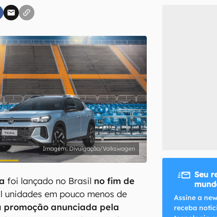
inscreva-se
li, aceito e concordo com os
Termos de Uso e Política de Privacidade do Ca
Divulgação/Volkswagen
Seu r
ra
foi lançado no Brasil
no fim de
mundo
il unidades em pouco menos de
Assine a new
a promoção anunciada pela
receba notíc