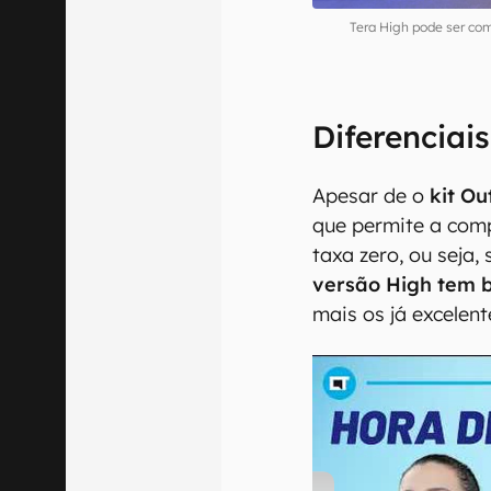
Tera High pode ser co
Diferenciai
Apesar de o
kit Ou
que permite a com
taxa zero, ou seja,
versão High tem
mais os já excelen