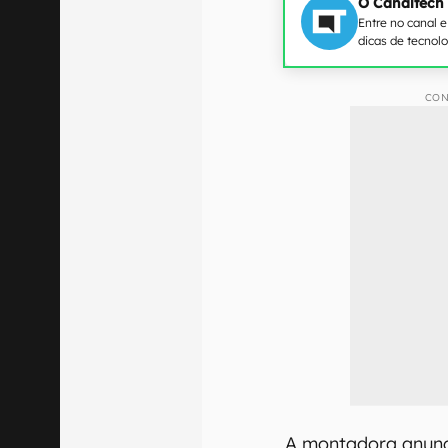
O Canaltech
Entre no canal 
dicas de tecnol
CON
A montadora anun