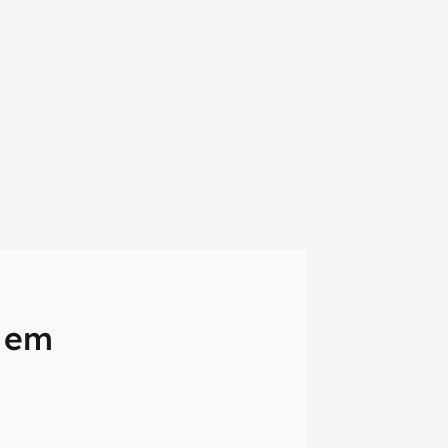
á em
em primeira