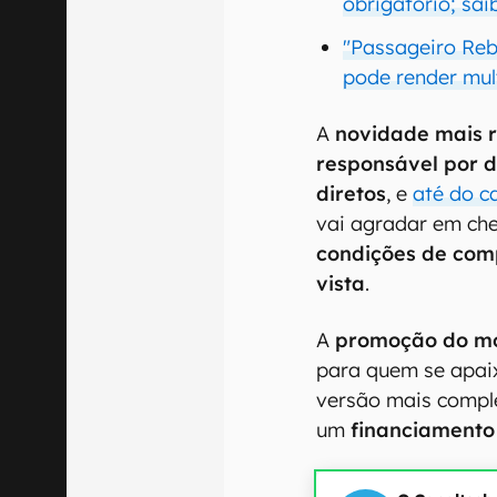
obrigatório; sa
"Passageiro Reb
pode render mul
A
novidade mais 
responsável por d
diretos
, e
até do c
vai agradar em ch
condições de com
vista
.
A
promoção do m
para quem se apaix
versão mais compl
um
financiamento