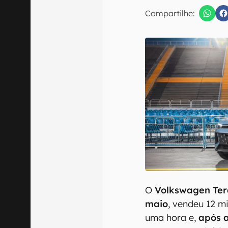
E-mail
Compartilhe:
Confirmo que 
O
Volkswagen Te
maio
, vendeu 12 m
uma hora e,
após 