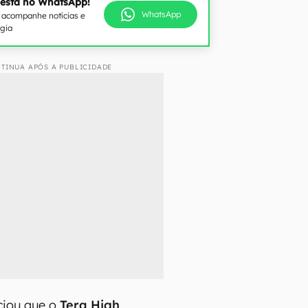
 está no WhatsApp!
WhatsApp
e acompanhe notícias e
ogia
TINUA APÓS A PUBLICIDADE
ciou que o
Tera High
,