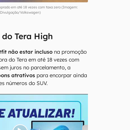
mprado em até 18 vezes com taxa zero (Imagem:
Divulgação/Volkswagen)
s do Tera High
tfit não estar incluso
na promoção
pra do Tera em até 18 vezes com
 sem juros no parcelamento, a
bons atrativos
para encorpar ainda
tes números do SUV.