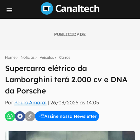
PUBLICIDADE
Seu resumo inteligente do mundo tech!
Assine a newsletter do Canaltech e receba
Home
Notícias
Veículos
Carros
notícias e reviews sobre tecnologia em primeira
mão.
Supercarro elétrico da
Lamborghini terá 2.000 cv e DNA
E-mail
da Porsche
Por
Paulo Amaral
|
26/03/2025 às 14:05
inscreva-se
Assine nossa Newsletter
Confirmo que li, aceito e concordo com os
Termos de
Uso e Política de Privacidade do Canaltech.