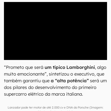
00:00
/
04:07
“Prometo que será
um típico Lamborghini
, algo
muito emocionante”, sintetizou o executivo, que
também garantiu que
a “alta potência”
será um
dos pilares do desenvolvimento do primeiro
supercarro elétrico da marca italiana.
Lanzador pode ter motor de até 2.000 cv e DNA da Porsche (Imagem: