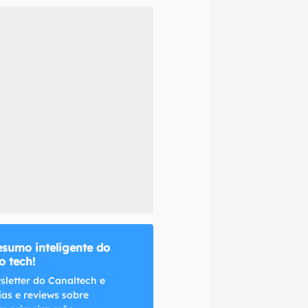
naltech.
esumo inteligente do
 tech!
sletter do Canaltech e
ias e reviews sobre