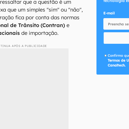
tecnologia e
ressaltar que a questão é um
a que um simples "sim" ou "não",
E-mail
uração fica por conta das normas
nal de Trânsito (Contran)
e
acionais
de importação.
TINUA APÓS A PUBLICIDADE
Confirmo que
Termos de U
Canaltech.