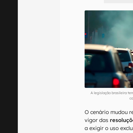
A legislação brasileira t
c
O cenário mudou r
vigor das
resoluçõ
a exigir o uso excl