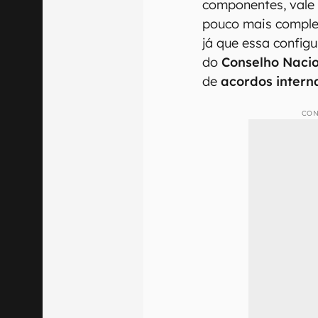
componentes, vale 
pouco mais complex
já que essa config
do
Conselho Nacio
de
acordos intern
CON