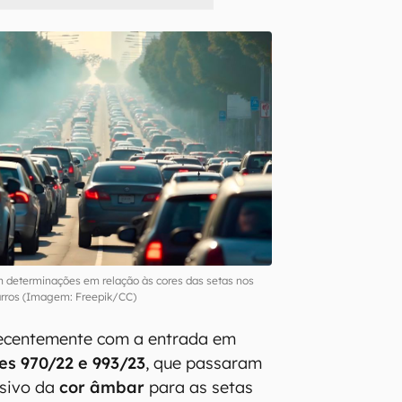
em determinações em relação às cores das setas nos
arros (Imagem: Freepik/CC)
ecentemente com a entrada em
es 970/22 e 993/23
, que passaram
usivo da
cor âmbar
para as setas