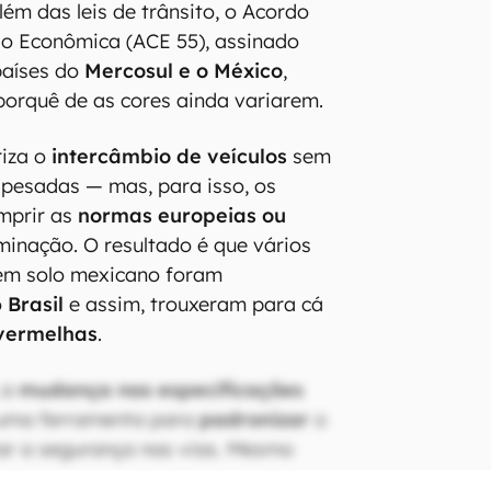
ém das leis de trânsito, o Acordo
 Econômica (ACE 55), assinado
países do
Mercosul e o México
,
porquê de as cores ainda variarem.
iza o
intercâmbio de veículos
sem
s pesadas — mas, para isso, os
mprir as
normas europeias ou
minação. O resultado é que vários
 em solo mexicano foram
o
Brasil
e assim, trouxeram para cá
 vermelhas
.
 a
mudança nas especificações
 uma ferramenta para
padronizar
o
r a segurança nas vias. Mesmo
 o histórico regulatório nacional e