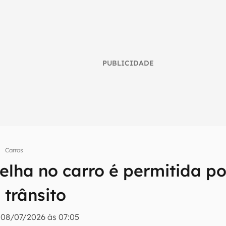
PUBLICIDADE
umo inteligente do mundo tech!
Carros
tter do Canaltech e receba notícias e reviews sobre tecnologia 
lha no carro é permitida po
 trânsito
|
08/07/2026 às 07:05