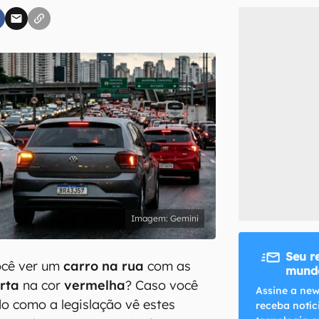
inscreva-se
li, aceito e concordo com os
Termos de Uso e Política de Privacidade do Ca
Gemini
Seu r
ocê ver um
carro na rua
com as
mundo
erta
na cor
vermelha
? Caso você
Assine a new
o como a legislação vê estes
receba notíc