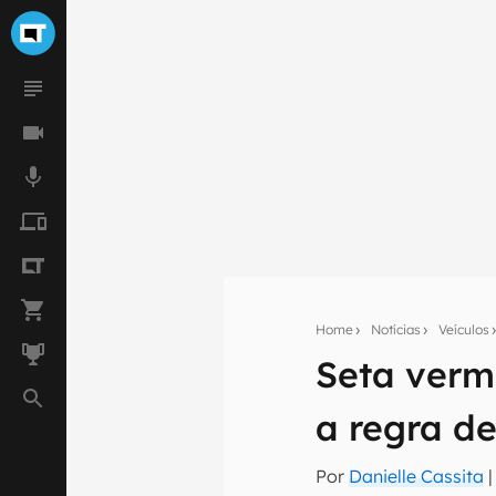
Seu res
Home
Notícias
Veículos
Assine a newsle
Seta verme
mão.
a regra de
E-mail
Por
Danielle Cassita