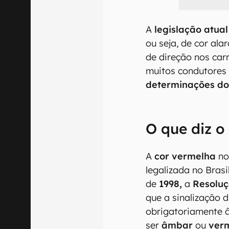
A
legislação atual
ou seja, de cor ala
de direção nos ca
muitos condutores
determinações
do
O que diz o
A
cor vermelha
no
legalizada no Bras
de
1998,
a
Resoluç
que a sinalização d
obrigatoriamente â
ser
âmbar
ou
ver