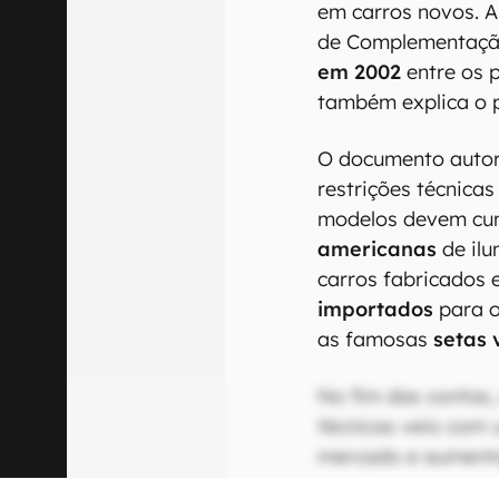
em carros novos. Al
de Complementação
em 2002
entre os 
também explica o 
O documento autor
restrições técnica
modelos devem cu
americanas
de ilu
carros fabricados
importados
para 
as famosas
setas
No fim das contas,
técnicas veio com
mercado e aumenta
assim, fatores como