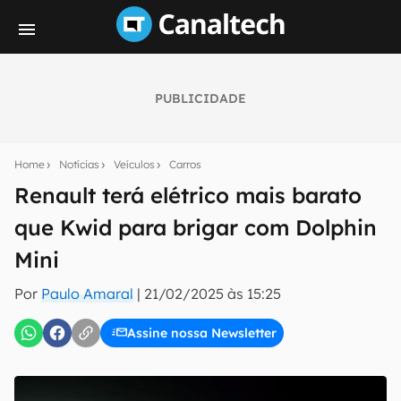
PUBLICIDADE
Seu resumo inteligente do mundo tech!
Assine a newsletter do Canaltech e receba
Home
Notícias
Veículos
Carros
notícias e reviews sobre tecnologia em primeira
mão.
Renault terá elétrico mais barato
que Kwid para brigar com Dolphin
E-mail
Mini
Por
Paulo Amaral
|
21/02/2025 às 15:25
inscreva-se
Assine nossa Newsletter
Confirmo que li, aceito e concordo com os
Termos de
Uso e Política de Privacidade do Canaltech.