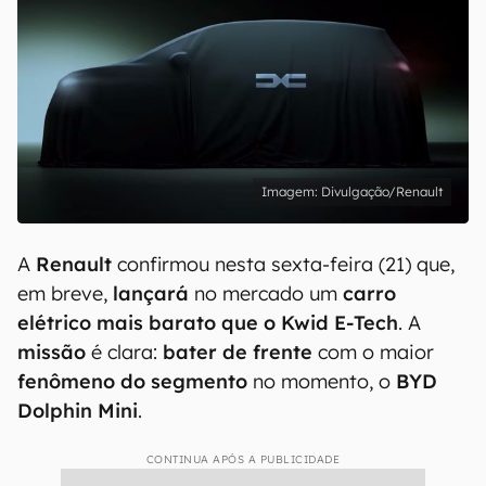
Divulgação/Renault
A
Renault
confirmou nesta sexta-feira (21) que,
em breve,
lançará
no mercado um
carro
elétrico mais barato que o Kwid E-Tech
. A
missão
é clara:
bater de frente
com o maior
fenômeno do segmento
no momento, o
BYD
Dolphin Mini
.
CONTINUA APÓS A PUBLICIDADE