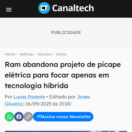
PUBLICIDADE
Seu resumo inteligente do mundo tech!
Assine a newsletter do Canaltech e receba
Home
Notícias
Veículos
Carros
notícias e reviews sobre tecnologia em primeira
mão.
Ram abandona projeto de picape
elétrica para focar apenas em
E-mail
tecnologia híbrida
Por
Lucas Parente
• Editado por
Jones
inscreva-se
Oliveira
|
16/09/2025 às 15:00
Assine nossa Newsletter
Confirmo que li, aceito e concordo com os
Termos de
Uso e Política de Privacidade do Canaltech.