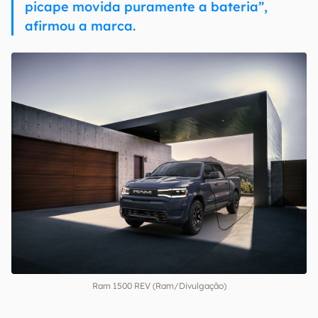
picape movida puramente a bateria”,
afirmou a marca.
Ram 1500 REV (Ram/Divulgação)