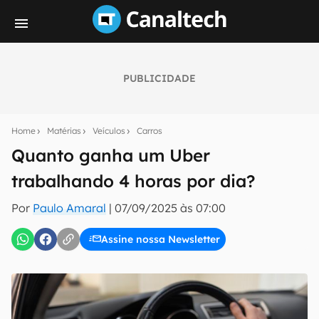
PUBLICIDADE
Seu resumo inteligente do mundo tech!
Assine a newsletter do Canaltech e receba
Home
Matérias
Veículos
Carros
notícias e reviews sobre tecnologia em primeira
mão.
Quanto ganha um Uber
trabalhando 4 horas por dia?
E-mail
Por
Paulo Amaral
|
07/09/2025 às 07:00
Assine nossa Newsletter
inscreva-se
Confirmo que li, aceito e concordo com os
Termos de
Uso e Política de Privacidade do Canaltech.