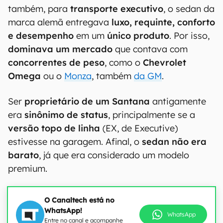
também, para
transporte executivo
, o sedan da
marca alemã entregava
luxo, requinte, conforto
e desempenho
em um
único produto
. Por isso,
dominava um mercado
que contava com
concorrentes de peso
, como o
Chevrolet
Omega
ou o
Monza
, também
da GM
.
Ser
proprietário de um Santana
antigamente
era
sinônimo de status
, principalmente se a
versão topo de linha
(EX, de Executive)
estivesse na garagem. Afinal, o
sedan não era
barato
, já que era considerado um modelo
premium.
O Canaltech está no
WhatsApp!
WhatsApp
Entre no canal e acompanhe