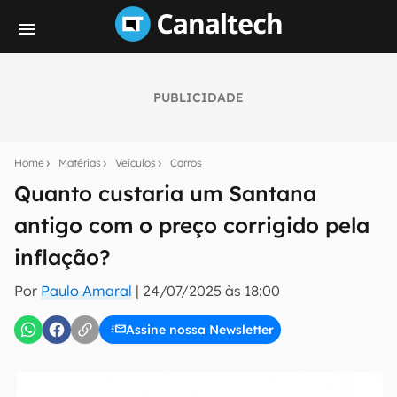
PUBLICIDADE
Seu resumo inteligente do mundo tech!
Assine a newsletter do Canaltech e receba
Home
Matérias
Veículos
Carros
notícias e reviews sobre tecnologia em primeira
mão.
Quanto custaria um Santana
antigo com o preço corrigido pela
E-mail
inflação?
Por
Paulo Amaral
|
24/07/2025 às 18:00
inscreva-se
Assine nossa Newsletter
Confirmo que li, aceito e concordo com os
Termos de
Uso e Política de Privacidade do Canaltech.