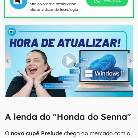
WhatsApp
Entre no canal e acompanhe
notícias e dicas de tecnologia
00:00
/
04:52
A lenda do "Honda do Senna"
O
novo cupê Prelude
chega ao mercado com o