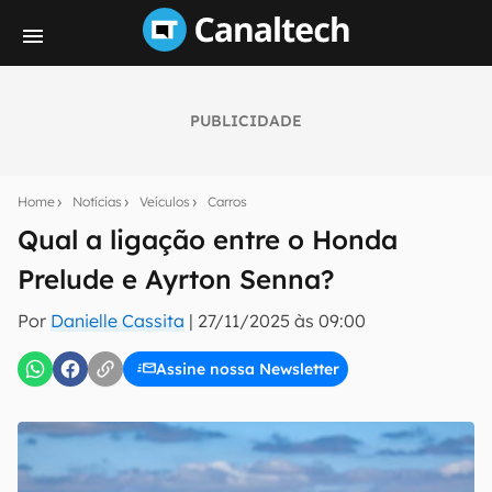
PUBLICIDADE
Seu resumo inteligente do mundo tech!
Assine a newsletter do Canaltech e receba
Home
Notícias
Veículos
Carros
notícias e reviews sobre tecnologia em primeira
mão.
Qual a ligação entre o Honda
Prelude e Ayrton Senna?
E-mail
Por
Danielle Cassita
|
27/11/2025 às 09:00
Assine nossa Newsletter
inscreva-se
Confirmo que li, aceito e concordo com os
Termos de
Uso e Política de Privacidade do Canaltech.