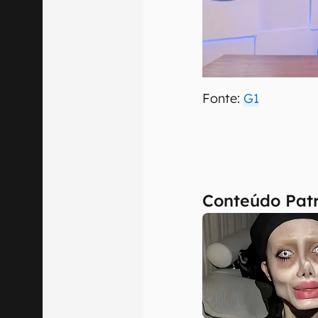
Fonte:
G1