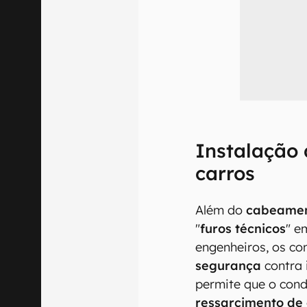
Instalação 
carros
Além do
cabeamen
"
furos técnicos
" e
engenheiros, os co
segurança
contra
permite que o con
ressarcimento de