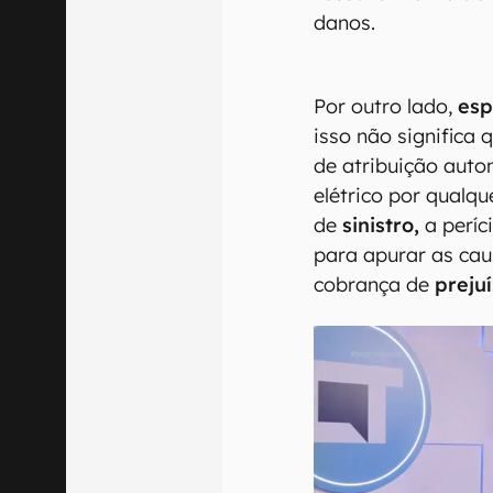
danos.
Por outro lado,
esp
isso não significa
de atribuição auto
elétrico por qualq
de
sinistro,
a períc
para apurar as cau
cobrança de
preju