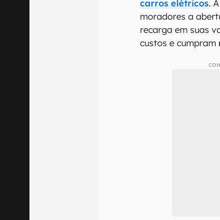
carros elétricos
. 
moradores a abert
recarga em suas v
custos e cumpram
CON