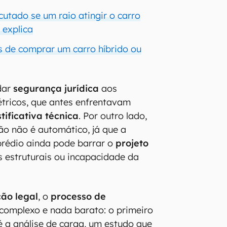
cutado se um raio atingir o carro
a explica
s de comprar um carro híbrido ou
dar
segurança jurídica
aos
létricos, que antes enfrentavam
tificativa técnica
. Por outro lado,
ção não é automático, já que a
prédio ainda pode barrar o
projeto
s estruturais ou incapacidade da
ção legal
, o
processo de
complexo e nada barato: o primeiro
é a análise de carga, um estudo que