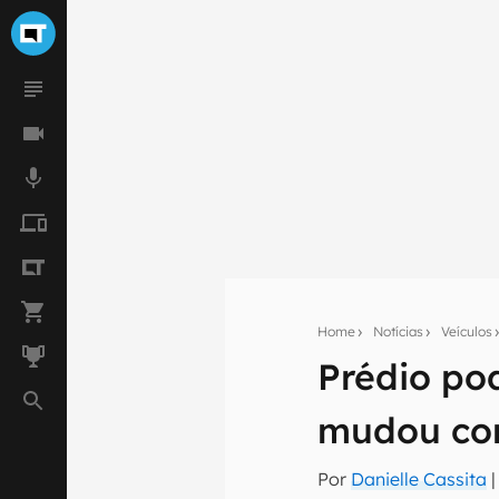
Home
Notícias
Veículos
Prédio pod
Seu res
mudou com
Assine a newsle
mão.
Por
Danielle Cassita