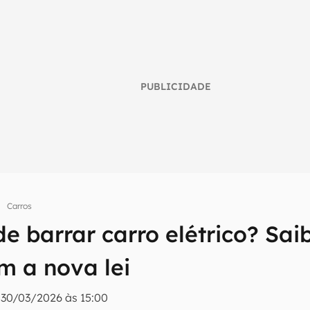
PUBLICIDADE
Carros
e barrar carro elétrico? Sai
umo inteligente do mundo tech!
 a nova lei
tter do Canaltech e receba notícias e reviews sobre tecnologia 
|
30/03/2026 às 15:00