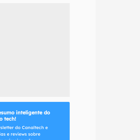
naltech.
esumo inteligente do
 tech!
sletter do Canaltech e
ias e reviews sobre