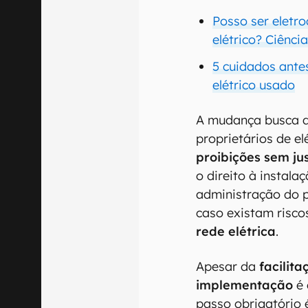
Posso ser eletro
elétrico? Ciênci
5 cuidados ante
elétrico usado
A mudança busca 
proprietários de e
proibições sem jus
o direito à instala
administração do 
caso existam risco
rede elétrica
.
Apesar da
facilita
implementação
é 
passo obrigatório 