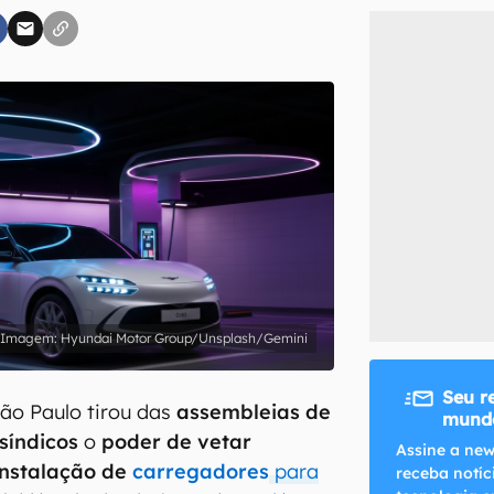
inscreva-se
li, aceito e concordo com os
Termos de Uso e Política de Privacidade do Ca
Hyundai Motor Group/Unsplash/Gemini
Seu r
ão Paulo tirou das
assembleias de
mundo
síndicos
o
poder de vetar
Assine a new
instalação de
carregadores
para
receba notíc