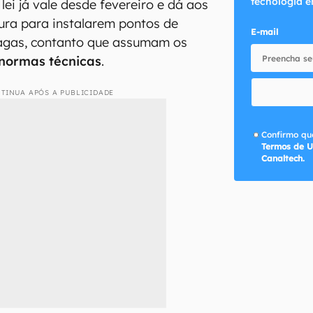
tecnologia e
A lei já vale desde fevereiro e dá aos
ura para instalarem pontos de
E-mail
agas, contanto que assumam os
normas técnicas
.
TINUA APÓS A PUBLICIDADE
Confirmo que
Termos de U
Canaltech.