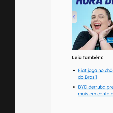
00:00
/
04:52
Leia também
:
Fiat joga no ch
do Brasil
BYD derruba preç
mais em conta q