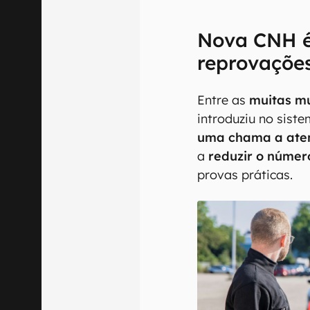
Nova CNH é
reprovaçõe
Entre as
muitas m
introduziu no siste
uma chama a ate
a
reduzir o númer
provas práticas.