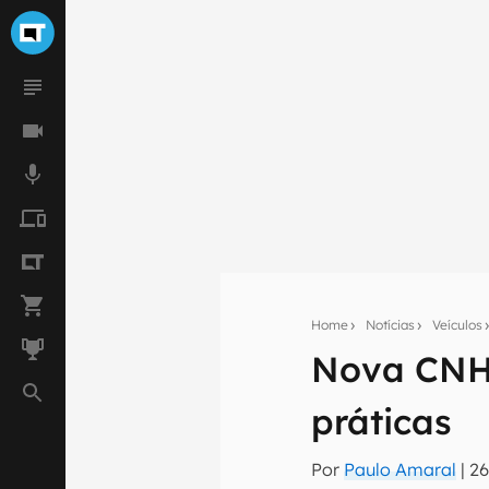
Home
Notícias
Veículos
Nova CNH 
Seu res
práticas
Assine a newsle
mão.
Por
Paulo Amaral
|
26