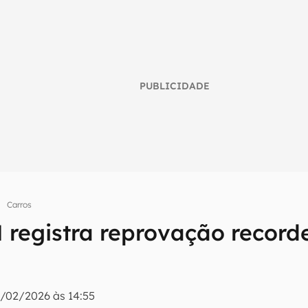
PUBLICIDADE
Carros
registra reprovação record
umo inteligente do mundo tech!
tter do Canaltech e receba notícias e reviews sobre tecnologia 
/02/2026 às 14:55