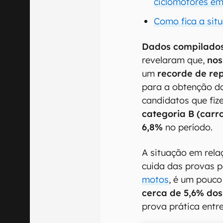
ciclomotores e
Como fica a si
Dados compilado
revelaram que,
nos
um
recorde de re
para a obtenção d
candidatos que fiz
categoria B (carr
6,8%
no período.
A situação em rel
cuida das provas 
motos
, é um pouc
cerca de 5,6% dos
prova prática entr