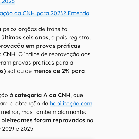
m 2026
tuação da CNH para 2026? Entenda
s
pelos órgãos de trânsito
 últimos seis anos
, o país registrou
provação em provas práticas
a CNH. O índice de reprovação aos
eram provas práticas para a
os)
saltou de
menos de 2% para
ação à
categoria A da CNH
, que
para a obtenção da
habilitação com
o melhor, mas também alarmante:
 pleiteantes foram reprovados
na
e 2019 e 2025.