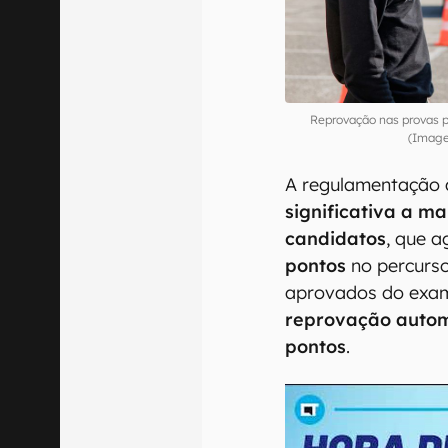
Reprovação nas provas p
(Image
A regulamentação 
significativa a m
candidatos
, que 
pontos
no percurso
aprovados do exam
reprovação auto
pontos
.