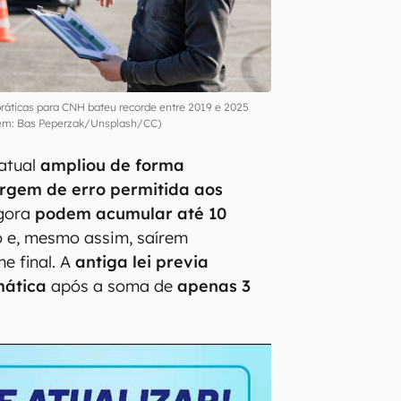
ráticas para CNH bateu recorde entre 2019 e 2025
m: Bas Peperzak/Unsplash/CC)
atual
ampliou de forma
argem de erro permitida aos
agora
podem acumular até 10
 e, mesmo assim, saírem
e final. A
antiga lei previa
mática
após a soma de
apenas 3