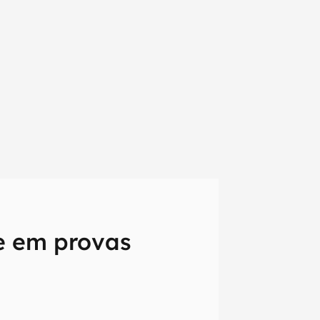
e em provas
em primeira