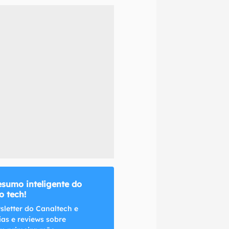
naltech.
esumo inteligente do
 tech!
sletter do Canaltech e
ias e reviews sobre