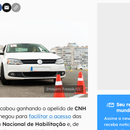
inscreva-se
li, aceito e concordo com os
Termos de Uso e Política de Privacidade do Ca
Freepik/CC
Seu r
acabou ganhando o apelido de
CNH
mundo
chegou para
facilitar o acesso
das
Assine a new
a Nacional de Habilitação
e, de
receba notíc