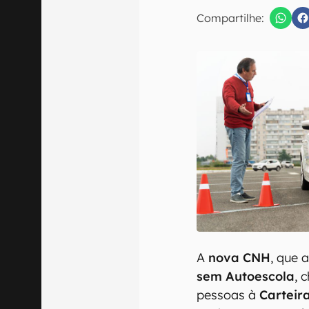
E-mail
Compartilhe:
Confirmo que 
A
nova CNH
, que 
sem Autoescola
, 
pessoas à
Carteir