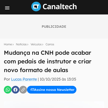
PUBLICIDADE
Seu resumo inteligente do mundo tech!
Assine a newsletter do Canaltech e receba
Home
Notícias
Veículos
Carros
notícias e reviews sobre tecnologia em primeira
mão.
Mudança na CNH pode acabar
com pedais de instrutor e criar
E-mail
novo formato de aulas
Por
Lucas Parente
|
10/10/2025 às 13:05
inscreva-se
Assine nossa Newsletter
Confirmo que li, aceito e concordo com os
Termos de
Uso e Política de Privacidade do Canaltech.