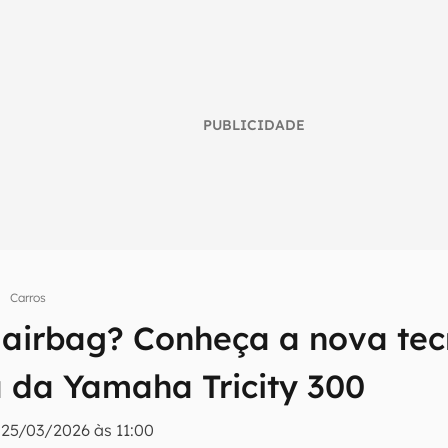
PUBLICIDADE
Carros
umo inteligente do mundo tech!
airbag? Conheça a nova tec
tter do Canaltech e receba notícias e reviews sobre tecnologia 
 da Yamaha Tricity 300
|
25/03/2026 às 11:00