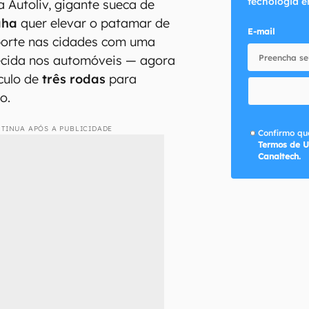
tecnologia e
 Autoliv, gigante sueca de
aha
quer elevar o patamar de
E-mail
porte nas cidades com uma
hecida nos automóveis — agora
culo de
três rodas
para
io.
TINUA APÓS A PUBLICIDADE
Confirmo que
Termos de U
Canaltech.