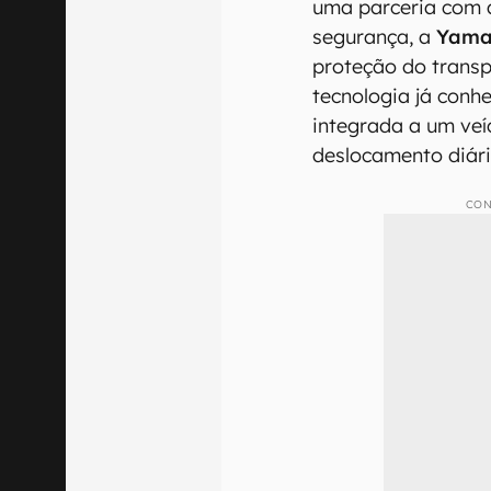
uma parceria com a
segurança, a
Yam
proteção do trans
tecnologia já con
integrada a um veí
deslocamento diár
CON