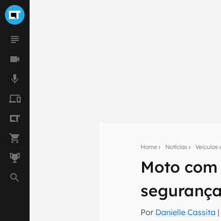
Home
Notícias
Veículos
Seu res
Moto com 
Assine a newsle
mão.
segurança
E-mail
Por
Danielle Cassita