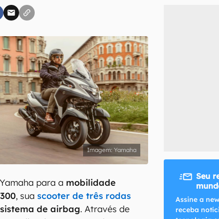
inscreva-se
li, aceito e concordo com os
Termos de Uso e Política de Privacidade do Ca
Yamaha
Seu r
Yamaha para a
mobilidade
mundo
 300
, sua
scooter de três rodas
Assine a new
m
sistema de airbag
. Através de
receba notíc