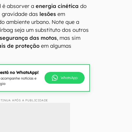
al é absorver a
energia cinética
do
a gravidade das
lesões
em
o ambiente urbano. Note que a
airbag seja um substituto dos outros
 segurança das motos
, mas sim
is de proteção
em algumas
 está no WhatsApp!
WhatsApp
e acompanhe notícias e
ogia
TINUA APÓS A PUBLICIDADE