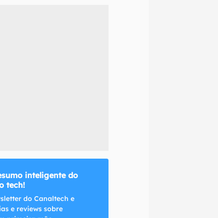
naltech.
esumo inteligente do
 tech!
sletter do Canaltech e
ias e reviews sobre