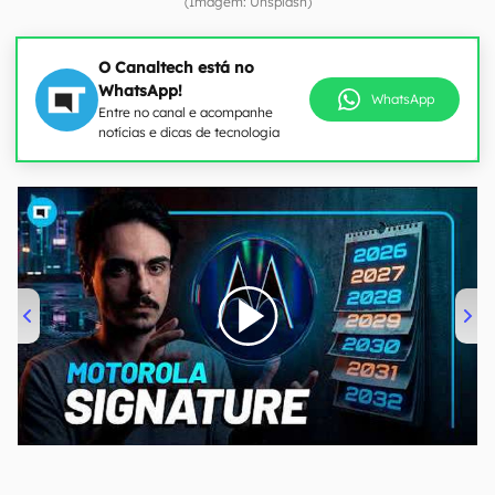
(Imagem: Unsplash)
O Canaltech está no
WhatsApp!
WhatsApp
Entre no canal e acompanhe
notícias e dicas de tecnologia
00:00
/
20:46