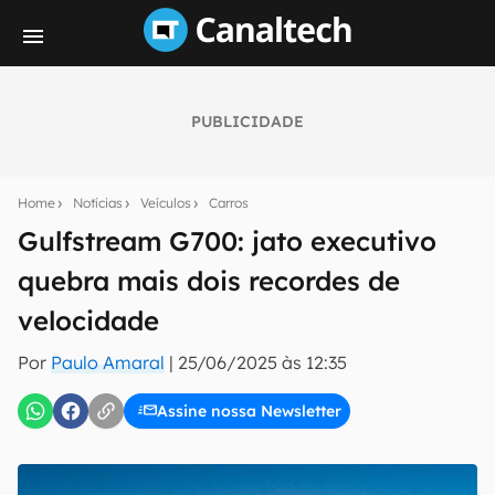
PUBLICIDADE
Seu resumo inteligente do mundo tech!
Assine a newsletter do Canaltech e receba
Home
Notícias
Veículos
Carros
notícias e reviews sobre tecnologia em primeira
mão.
Gulfstream G700: jato executivo
quebra mais dois recordes de
E-mail
velocidade
Por
Paulo Amaral
|
25/06/2025 às 12:35
inscreva-se
Assine nossa Newsletter
Confirmo que li, aceito e concordo com os
Termos de
Uso e Política de Privacidade do Canaltech.