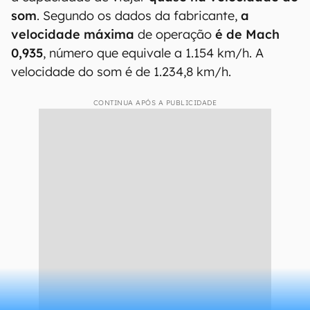
Qual a velocidade máxima do
Gulfstream 700?
O Gulfstream G700 é um jato executivo que tem
a capacidade de viajar
quase na velocidade do
som
. Segundo os dados da fabricante,
a
velocidade máxima
de operação
é de Mach
0,935
, número que equivale a 1.154 km/h. A
velocidade do som é de 1.234,8 km/h.
CONTINUA APÓS A PUBLICIDADE