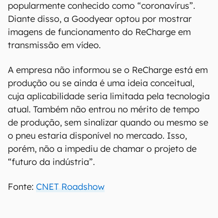
00:00
/
04:52
A revelação do pneu-conceito estava
programada para o Salão do Automóvel em
Genebra, possivelmente o maior evento do setor
automobilístico do mundo. Entretanto, a ocasião
acabou cancelada para a edição 2020 devido a
preocupações com a epidemia do Covid-19,
popularmente conhecido como “coronavírus”.
Diante disso, a Goodyear optou por mostrar
imagens de funcionamento do ReCharge em
transmissão em vídeo.
A empresa não informou se o ReCharge está em
produção ou se ainda é uma ideia conceitual,
cuja aplicabilidade seria limitada pela tecnologia