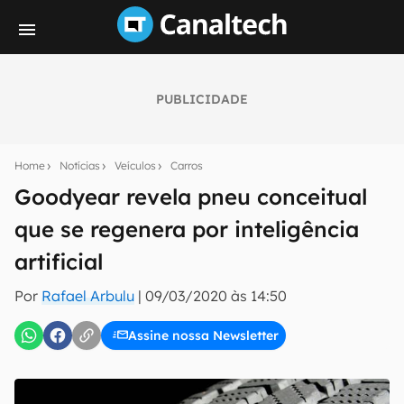
PUBLICIDADE
Seu resumo inteligente do mundo tech!
Assine a newsletter do Canaltech e receba
Home
Notícias
Veículos
Carros
notícias e reviews sobre tecnologia em primeira
mão.
Goodyear revela pneu conceitual
que se regenera por inteligência
E-mail
artificial
Por
Rafael Arbulu
|
09/03/2020 às 14:50
inscreva-se
Assine nossa Newsletter
Confirmo que li, aceito e concordo com os
Termos de
Uso e Política de Privacidade do Canaltech.