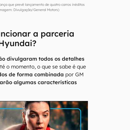
nça que prevê lançamento de quatro carros inéditos
Imagem: Divulgação/General Motors)
ncionar a parceria
 Hyundai?
ão divulgaram todos os detalhes
até o momento, o que se sabe é que
idos de forma combinada
por GM
arão algumas características