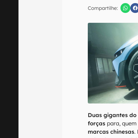
E-mail
Compartilhe:
Confirmo que 
Duas gigantes do
forças
para, quem
marcas chinesas
.