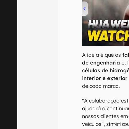
00:00
/
04:51
A ideia é que as
fa
de engenharia
e, 
células de hidrog
interior e exterior
de cada marca.
"A colaboração es
ajudará a continua
nossos clientes e
veículos”, sintetiz