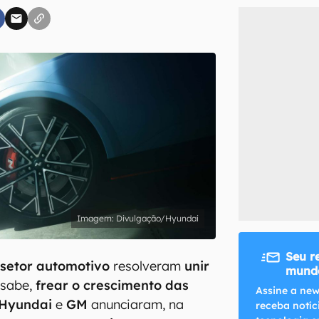
inscreva-se
li, aceito e concordo com os
Termos de Uso e Política de Privacidade do Ca
Divulgação/Hyundai
Seu r
 setor automotivo
resolveram
unir
mundo
 sabe,
frear o crescimento das
Assine a new
Hyundai
e
GM
anunciaram, na
receba notíc