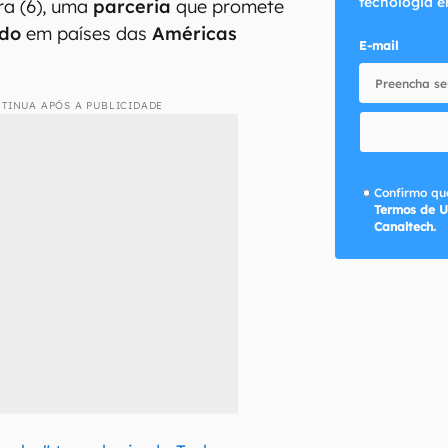
tecnologia e
ra (6), uma
parceria
que promete
ado
em países das
Américas
E-mail
TINUA APÓS A PUBLICIDADE
Confirmo que
Termos de U
Canaltech.