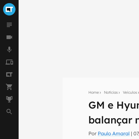
Home
Notícias
Veículos
GM e Hyun
Seu res
balançar 
Assine a newsle
mão.
Por
Paulo Amaral
|
07