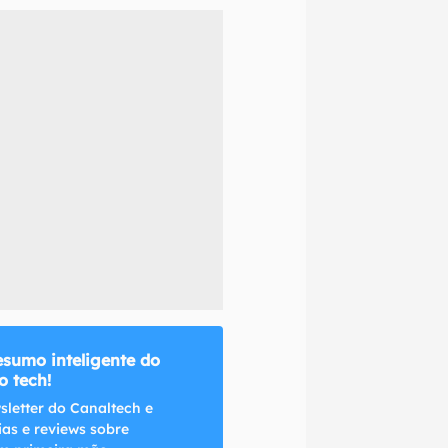
naltech.
esumo inteligente do
 tech!
sletter do Canaltech e
ias e reviews sobre