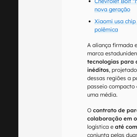
Chevrolet Bolt "
nova geração
Xiaomi usa chip 
polêmica
A aliança firmada e
marca estaduniden
tecnologias para 
inéditos
, projetad
dessas regiões a p
passeio compacto 
uma média.
O
contrato de par
colaboração em o
logística e
até com
conjunta pelas dua