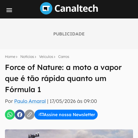
PUBLICIDADE
Seu resumo inteligente do mundo tech!
Assine a newsletter do Canaltech e receba
Home
Notícias
Veículos
Carros
notícias e reviews sobre tecnologia em primeira
mão.
Force of Nature: a moto a vapor
que é tão rápida quanto um
E-mail
Fórmula 1
Por
Paulo Amaral
|
17/05/2026 às 09:00
inscreva-se
Assine nossa Newsletter
Confirmo que li, aceito e concordo com os
Termos de
Uso e Política de Privacidade do Canaltech.