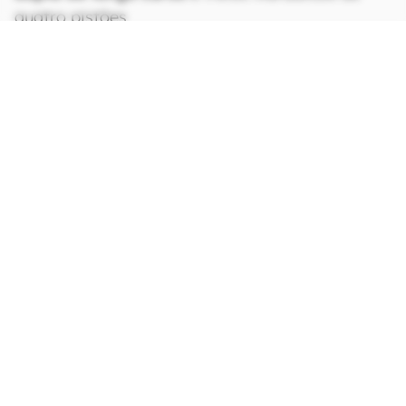
quatro pistões.
CONTINUA APÓS A PUBLICIDADE
continuar lendo