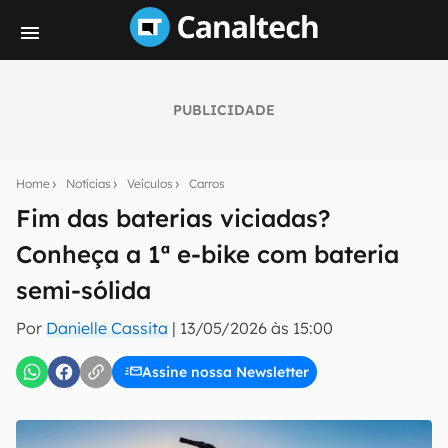
PUBLICIDADE
Seu resumo inteligente do mundo tech!
Assine a newsletter do Canaltech e receba
Home
Notícias
Veículos
Carros
notícias e reviews sobre tecnologia em primeira
mão.
Fim das baterias viciadas?
Conheça a 1ª e-bike com bateria
E-mail
semi-sólida
Por
Danielle Cassita
|
13/05/2026 às 15:00
inscreva-se
Assine nossa Newsletter
Confirmo que li, aceito e concordo com os
Termos de
Uso e Política de Privacidade do Canaltech.